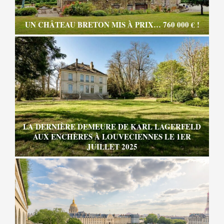
UN CHÂTEAU BRETON MIS À PRIX… 760 000 € !
LA DERNIÈRE DEMEURE DE KARL LAGERFELD
AUX ENCHÈRES À LOUVECIENNES LE 1ER
JUILLET 2025