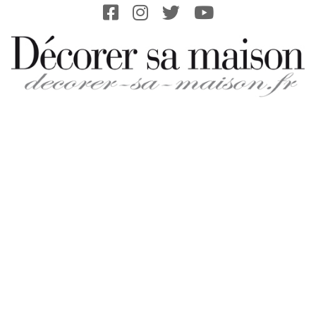
Skip
to
content
DECORER-
SA-
MAISON.FR