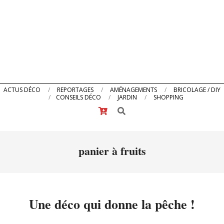
Primary
ACTUS DÉCO
REPORTAGES
AMÉNAGEMENTS
BRICOLAGE / DIY
CONSEILS DÉCO
JARDIN
SHOPPING
Navigation
Search
Menu
panier à fruits
Une déco qui donne la pêche !
2014-