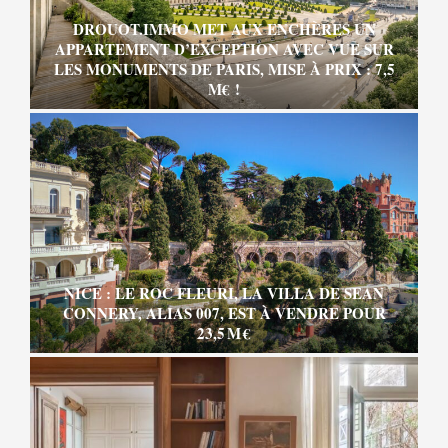
DROUOT.IMMO MET AUX ENCHÈRES UN
APPARTEMENT D’EXCEPTION AVEC VUE SUR
LES MONUMENTS DE PARIS, MISE À PRIX : 7,5
M€ !
NICE : LE ROC FLEURI, LA VILLA DE SEAN
CONNERY, ALIAS 007, EST À VENDRE POUR
23,5 M €