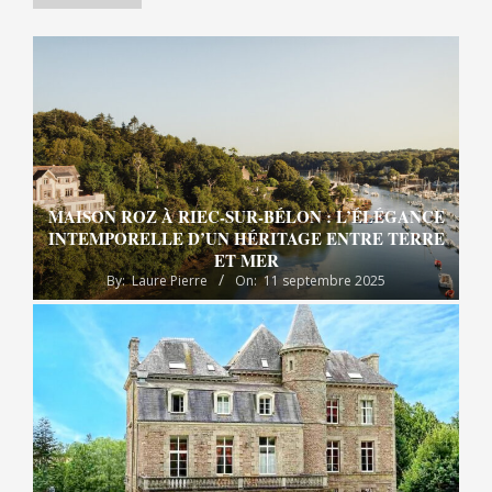
MAISON ROZ À RIEC-SUR-BÉLON : L’ÉLÉGANCE
INTEMPORELLE D’UN HÉRITAGE ENTRE TERRE
ET MER
By:
Laure Pierre
On:
11 septembre 2025