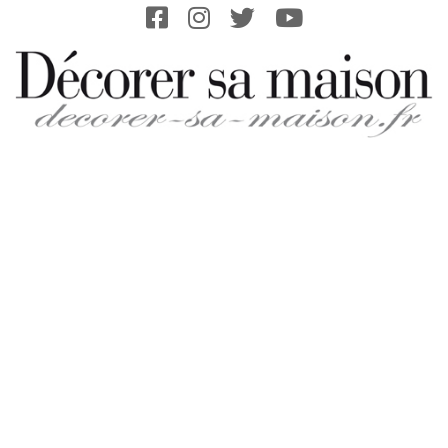
Skip
to
content
DECORER-
SA-
MAISON.FR