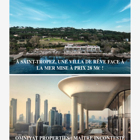
À SAINT-TROPEZ, UNE VILLA DE RÊVE FACE À
LA MER MISE À PRIX 28 M€ !
OMNIYAT PROPERTIES : MAÎTRE INCONTESTÉ