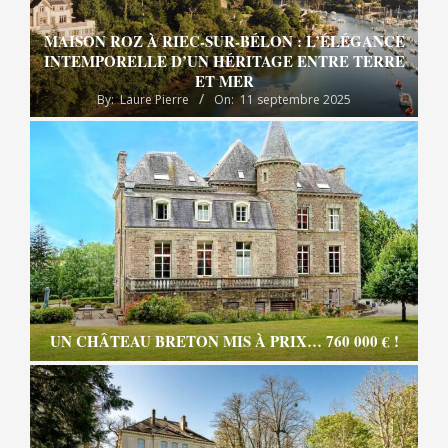
MAISON ROZ À RIEC-SUR-BÉLON : L’ÉLÉGANCE
INTEMPORELLE D’UN HÉRITAGE ENTRE TERRE
ET MER
By:
Laure Pierre
On:
11 septembre 2025
UN CHÂTEAU BRETON MIS À PRIX… 760 000 € !