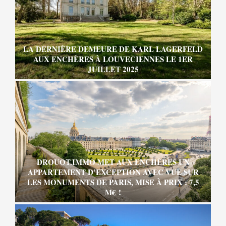
LA DERNIÈRE DEMEURE DE KARL LAGERFELD
AUX ENCHÈRES À LOUVECIENNES LE 1ER
JUILLET 2025
DROUOT.IMMO MET AUX ENCHÈRES UN
APPARTEMENT D’EXCEPTION AVEC VUE SUR
LES MONUMENTS DE PARIS, MISE À PRIX : 7,5
M€ !