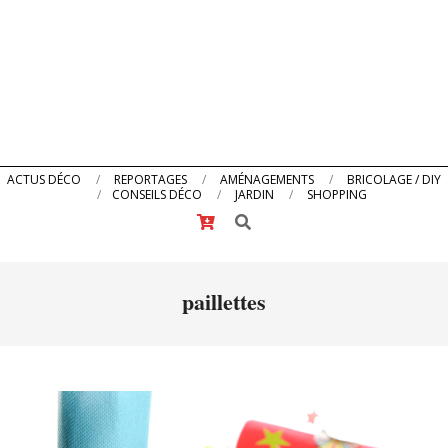
Primary
ACTUS DÉCO
REPORTAGES
AMÉNAGEMENTS
BRICOLAGE / DIY
CONSEILS DÉCO
JARDIN
SHOPPING
Navigation
Search
Menu
paillettes