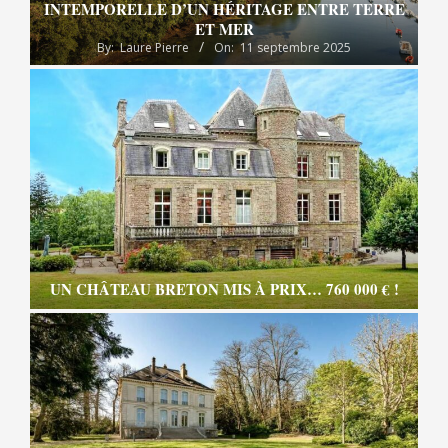
INTEMPORELLE D’UN HÉRITAGE ENTRE TERRE
ET MER
By:
Laure Pierre
On:
11 septembre 2025
UN CHÂTEAU BRETON MIS À PRIX… 760 000 € !