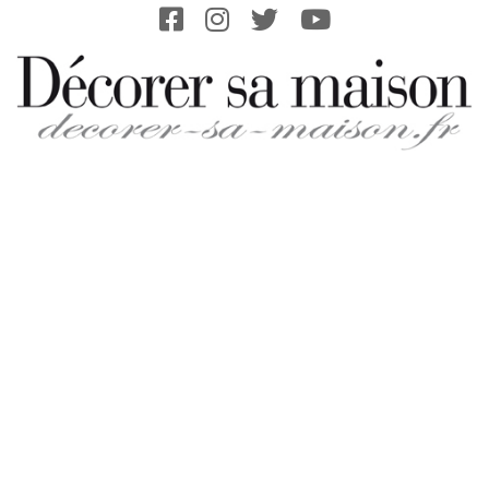
Skip
to
content
DECORER-
SA-
MAISON.FR