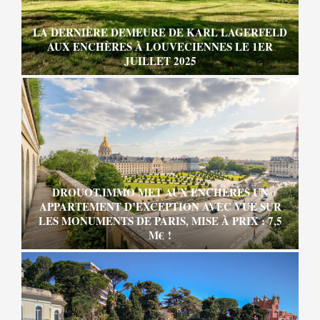
LA DERNIÈRE DEMEURE DE KARL LAGERFELD
AUX ENCHÈRES À LOUVECIENNES LE 1ER
JUILLET 2025
DROUOT.IMMO MET AUX ENCHÈRES UN
APPARTEMENT D’EXCEPTION AVEC VUE SUR
LES MONUMENTS DE PARIS, MISE À PRIX : 7,5
M€ !