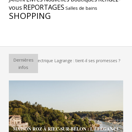
REPORTAGES
vous
Salles de bains
SHOPPING
Dernières
our à pizza électrique Lagrange : tient-il ses promesses ?
E
infos
MAISON ROZ À RIEC-SUR-BÉLON : L’ÉLÉGANCE