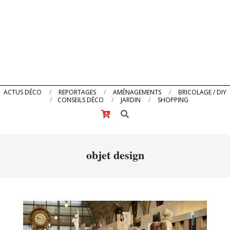
Primary
ACTUS DÉCO
REPORTAGES
AMÉNAGEMENTS
BRICOLAGE / DIY
CONSEILS DÉCO
JARDIN
SHOPPING
Navigation
Search
Menu
objet design