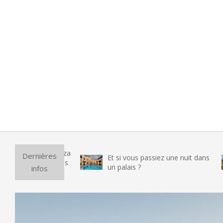
Pur
Dernières
Et si vous passiez une nuit dans
vra
un palais ?
infos
tes