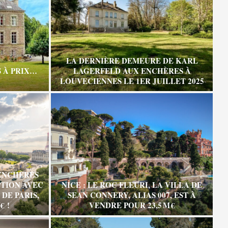
LA DERNIÈRE DEMEURE DE KARL
 À PRIX…
LAGERFELD AUX ENCHÈRES À
LOUVECIENNES LE 1ER JUILLET 2025
ENCHÈRES
TION AVEC
NICE : LE ROC FLEURI, LA VILLA DE
DE PARIS,
SEAN CONNERY, ALIAS 007, EST À
€ !
VENDRE POUR 23,5 M €