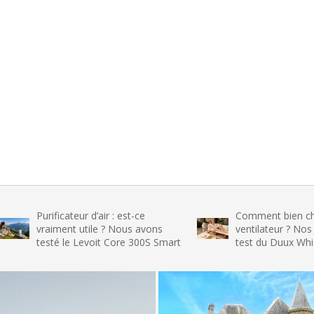
ificateur d’air : est-ce
Comment bien choisir son
iment utile ? Nous avons
ventilateur ? Nos conseils et
té le Levoit Core 300S Smart
test du Duux Whisper Flex 2