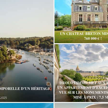
UN CHÂTEAU BRETON MIS
760 000 € !
DROUOT.IMMO MET AUX 
UN APPARTEMENT D’EXCEP
EMPORELLE D’UN HÉRITAGE
VUE SUR LES MONUMENTS 
MISE À PRIX : 7,5 M
 2025