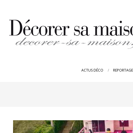
Skip
to
content
DECORER-
SA-
ACTUS DÉCO
REPORTAGE
MAISON.FR