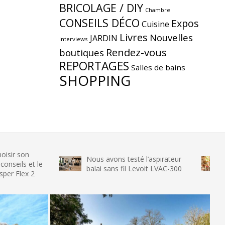
BRICOLAGE / DIY
Chambre
CONSEILS DÉCO
Expos
Cuisine
Livres
Nouvelles
JARDIN
Interviews
Rendez-vous
boutiques
REPORTAGES
Salles de bains
SHOPPING
Nous avons testé l’aspirateur
Nous avon
 le
balai sans fil Levoit LVAC-300
glace SEN