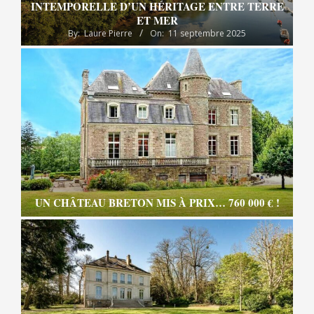
INTEMPORELLE D’UN HÉRITAGE ENTRE TERRE
ET MER
By:
Laure Pierre
On:
11 septembre 2025
UN CHÂTEAU BRETON MIS À PRIX… 760 000 € !