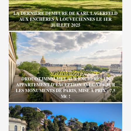
LA DERNIÈRE DEMEURE DE KARL LAGERFELD
AUX ENCHÈRES À LOUVECIENNES LE 1ER
JUILLET 2025
DROUOT.IMMO MET AUX ENCHÈRES UN
APPARTEMENT D’EXCEPTION AVEC VUE SUR
LES MONUMENTS DE PARIS, MISE À PRIX : 7,5
M€ !