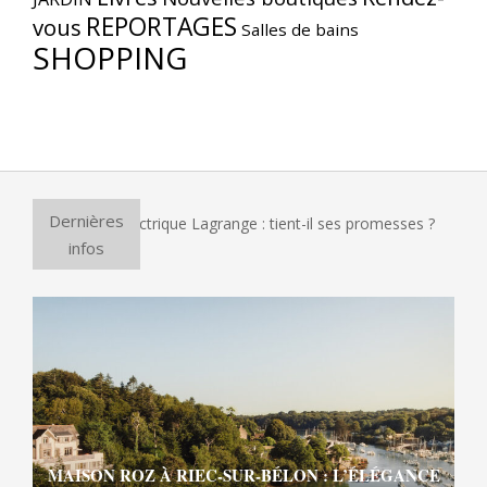
REPORTAGES
vous
Salles de bains
SHOPPING
Dernières
ur à pizza électrique Lagrange : tient-il ses promesses ?
E
infos
MAISON ROZ À RIEC-SUR-BÉLON : L’ÉLÉGANCE