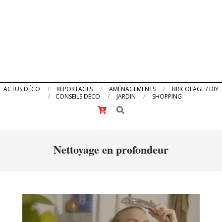
Primary
ACTUS DÉCO
REPORTAGES
AMÉNAGEMENTS
BRICOLAGE / DIY
CONSEILS DÉCO
JARDIN
SHOPPING
Navigation
Search
Menu
Nettoyage en profondeur