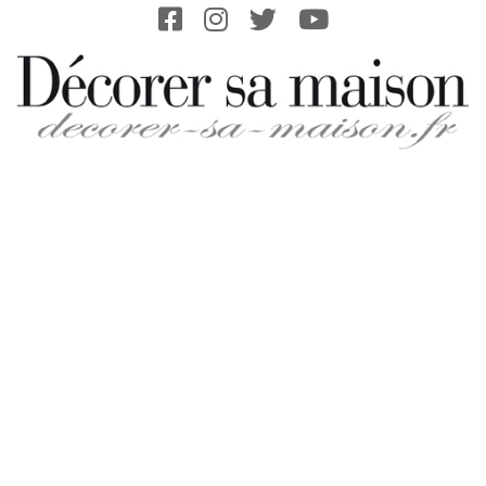
Skip
to
content
DECORER-
SA-
MAISON.FR