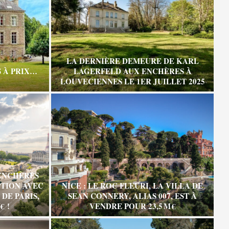
LA DERNIÈRE DEMEURE DE KARL
 À PRIX…
LAGERFELD AUX ENCHÈRES À
LOUVECIENNES LE 1ER JUILLET 2025
ENCHÈRES
TION AVEC
NICE : LE ROC FLEURI, LA VILLA DE
DE PARIS,
SEAN CONNERY, ALIAS 007, EST À
€ !
VENDRE POUR 23,5 M €