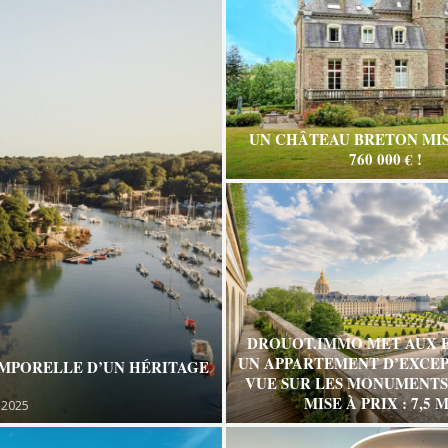
UN CHÂTEAU BRETON MIS
760 000 € !
DROUOT.IMMO MET AUX 
UN APPARTEMENT D’EXCEP
EMPORELLE D’UN HÉRITAGE
VUE SUR LES MONUMENTS 
MISE À PRIX : 7,5 M
 2025