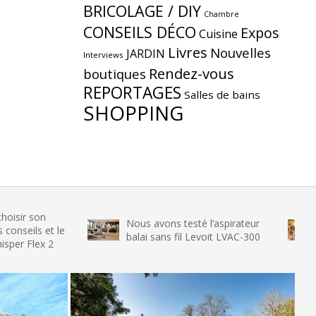
BRICOLAGE / DIY
Chambre
CONSEILS DÉCO
Expos
Cuisine
Livres
Nouvelles
JARDIN
Interviews
Rendez-vous
boutiques
REPORTAGES
Salles de bains
SHOPPING
n
Nous avons testé l’aspirateur
Nous av
et le
balai sans fil Levoit LVAC-300
glace S
 2