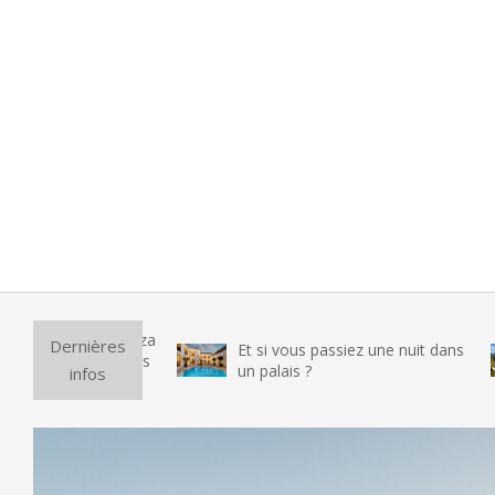
Pu
Dernières
Et si vous passiez une nuit dans
v
un palais ?
infos
t