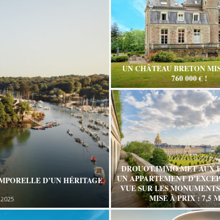
UN CHÂTEAU BRETON MIS
760 000 € !
DROUOT.IMMO MET AUX 
UN APPARTEMENT D’EXCEP
EMPORELLE D’UN HÉRITAGE
VUE SUR LES MONUMENTS 
MISE À PRIX : 7,5 M
 2025