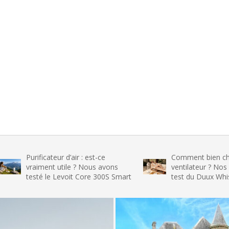
rificateur d’air : est-ce
Comment bien choisir son
raiment utile ? Nous avons
ventilateur ? Nos conseils e
esté le Levoit Core 300S Smart
test du Duux Whisper Flex 