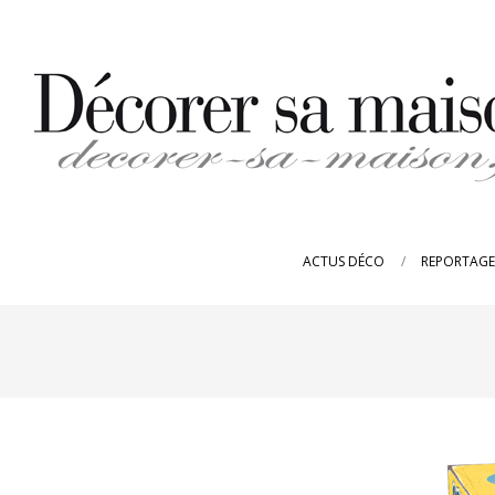
Skip
to
content
DECORER-
SA-
ACTUS DÉCO
REPORTAGE
MAISON.FR