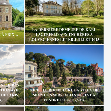
LA DERNIÈRE DEMEURE DE KARL
 À PRIX…
LAGERFELD AUX ENCHÈRES À
LOUVECIENNES LE 1ER JUILLET 2025
ENCHÈRES
TION AVEC
NICE : LE ROC FLEURI, LA VILLA DE
DE PARIS,
SEAN CONNERY, ALIAS 007, EST À
€ !
VENDRE POUR 23,5 M €