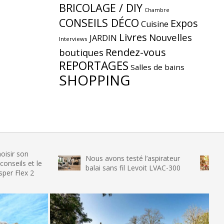
BRICOLAGE / DIY
Chambre
CONSEILS DÉCO
Expos
Cuisine
Livres
Nouvelles
JARDIN
Interviews
Rendez-vous
boutiques
REPORTAGES
Salles de bains
SHOPPING
Nous avons testé l’aspirateur
Nous avo
t le
balai sans fil Levoit LVAC-300
glace SE
2