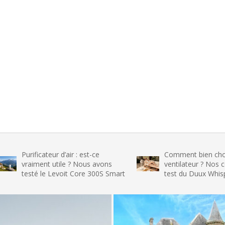
ficateur d’air : est-ce
Comment bien choisir son
iment utile ? Nous avons
ventilateur ? Nos conseils et 
té le Levoit Core 300S Smart
test du Duux Whisper Flex 2