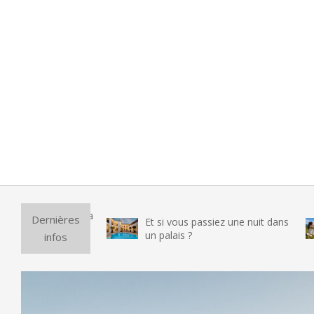
Puri
Dernières
Et si vous passiez une nuit dans
vra
un palais ?
infos
tes