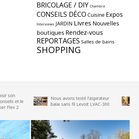
BRICOLAGE / DIY
Chambre
CONSEILS DÉCO
Expos
Cuisine
Livres
Nouvelles
JARDIN
Interviews
Rendez-vous
boutiques
REPORTAGES
Salles de bains
SHOPPING
Nous avons testé l’aspirateur
Nous avon
le
balai sans fil Levoit LVAC-300
glace SENY