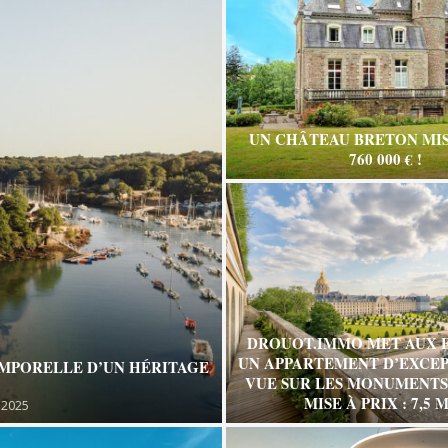
UN CHÂTEAU BRETON MIS
760 000 € !
DROUOT.IMMO MET AUX 
UN APPARTEMENT D’EXCEP
EMPORELLE D’UN HÉRITAGE
VUE SUR LES MONUMENTS 
MISE À PRIX : 7,5 M
 2025