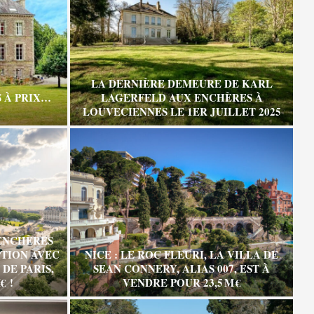
LA DERNIÈRE DEMEURE DE KARL
 À PRIX…
LAGERFELD AUX ENCHÈRES À
LOUVECIENNES LE 1ER JUILLET 2025
ENCHÈRES
TION AVEC
NICE : LE ROC FLEURI, LA VILLA DE
DE PARIS,
SEAN CONNERY, ALIAS 007, EST À
€ !
VENDRE POUR 23,5 M €