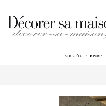
Skip
to
content
DECORER-
SA-
ACTUS DÉCO
REPORTAGE
MAISON.FR