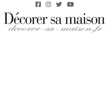
Skip
to
content
DECORER-
SA-
MAISON.FR