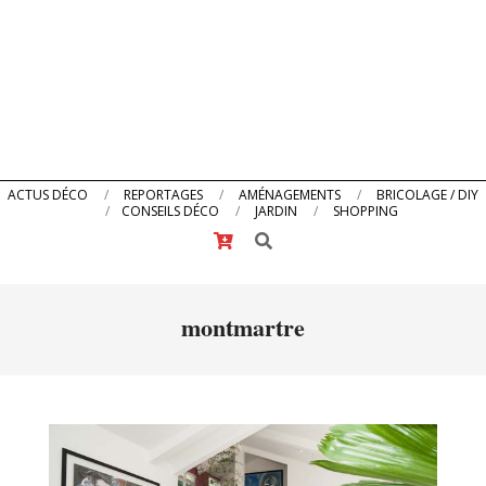
Primary
ACTUS DÉCO
REPORTAGES
AMÉNAGEMENTS
BRICOLAGE / DIY
CONSEILS DÉCO
JARDIN
SHOPPING
Navigation
Search
Menu
montmartre