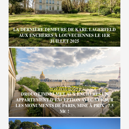
LA DERNIÈRE DEMEURE DE KARL LAGERFELD
AUX ENCHÈRES À LOUVECIENNES LE 1ER
JUILLET 2025
DROUOT.IMMO MET AUX ENCHÈRES UN
APPARTEMENT D’EXCEPTION AVEC VUE SUR
LES MONUMENTS DE PARIS, MISE À PRIX : 7,5
M€ !