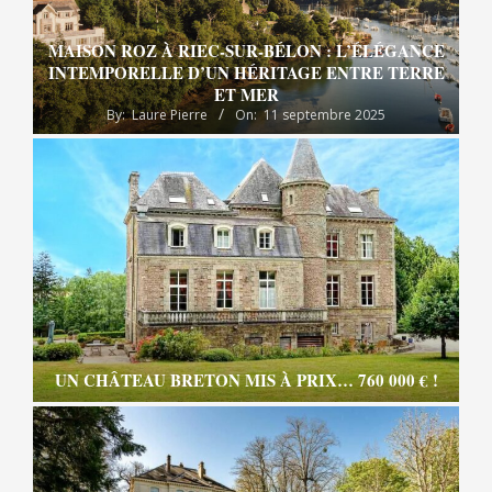
MAISON ROZ À RIEC-SUR-BÉLON : L’ÉLÉGANCE
INTEMPORELLE D’UN HÉRITAGE ENTRE TERRE
ET MER
By:
Laure Pierre
On:
11 septembre 2025
UN CHÂTEAU BRETON MIS À PRIX… 760 000 € !