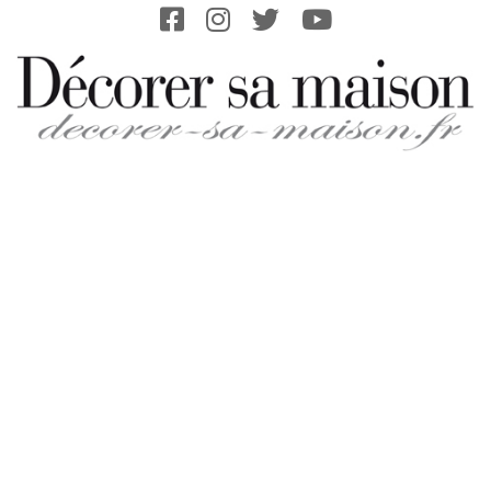
Skip
to
content
DECORER-
SA-
MAISON.FR