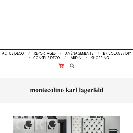
Primary
ACTUS DÉCO
REPORTAGES
AMÉNAGEMENTS
BRICOLAGE / DIY
CONSEILS DÉCO
JARDIN
SHOPPING
Navigation
Search
Menu
montecolino karl lagerfeld