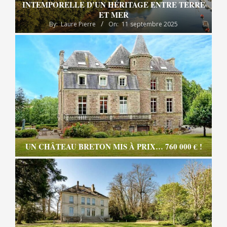
INTEMPORELLE D’UN HÉRITAGE ENTRE TERRE
ET MER
By:
Laure Pierre
On:
11 septembre 2025
UN CHÂTEAU BRETON MIS À PRIX… 760 000 € !