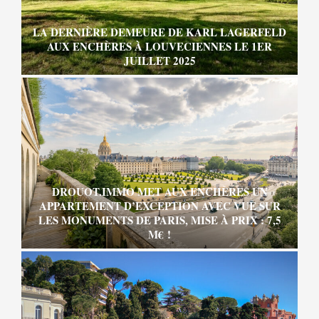
LA DERNIÈRE DEMEURE DE KARL LAGERFELD
AUX ENCHÈRES À LOUVECIENNES LE 1ER
JUILLET 2025
DROUOT.IMMO MET AUX ENCHÈRES UN
APPARTEMENT D’EXCEPTION AVEC VUE SUR
LES MONUMENTS DE PARIS, MISE À PRIX : 7,5
M€ !