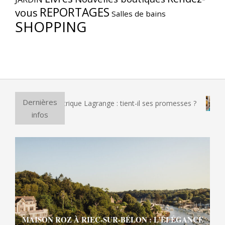
REPORTAGES
vous
Salles de bains
SHOPPING
Dernières
 à pizza électrique Lagrange : tient-il ses promesses ?
Et s
infos
MAISON ROZ À RIEC-SUR-BÉLON : L’ÉLÉGANCE