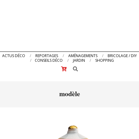
Primary
ACTUS DÉCO
REPORTAGES
AMÉNAGEMENTS
BRICOLAGE / DIY
CONSEILS DÉCO
JARDIN
SHOPPING
Navigation
Search
Menu
modèle