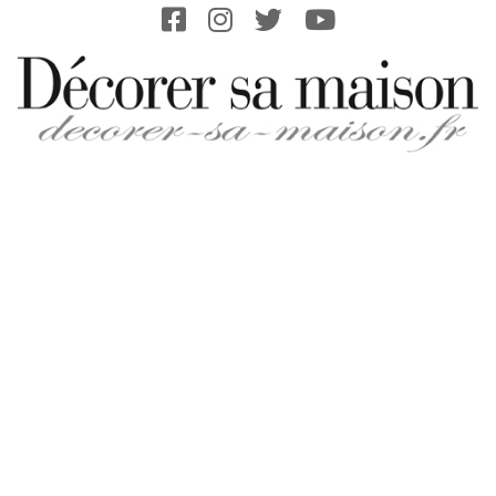
Skip
to
content
DECORER-
SA-
MAISON.FR