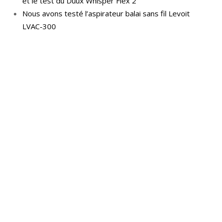
et le test du Duux Whisper Flex 2
Nous avons testé l’aspirateur balai sans fil Levoit
LVAC-300