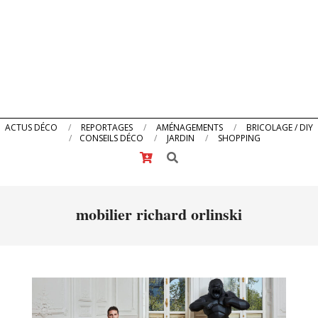
Primary
ACTUS DÉCO
REPORTAGES
AMÉNAGEMENTS
BRICOLAGE / DIY
CONSEILS DÉCO
JARDIN
SHOPPING
Navigation
Search
Menu
mobilier richard orlinski