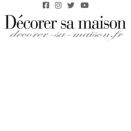
Skip
to
content
DECORER-
SA-
MAISON.FR