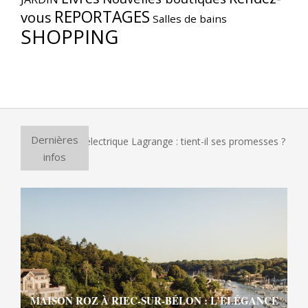
REPORTAGES
vous
Salles de bains
SHOPPING
Dernières
four à pizza électrique Lagrange : tient-il ses promesses ?
infos
MAISON ROZ À RIEC-SUR-BÉLON : L’ÉLÉGANCE