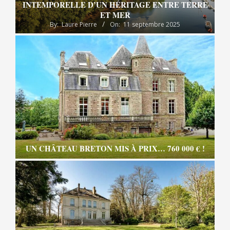
INTEMPORELLE D’UN HÉRITAGE ENTRE TERRE
ET MER
By:
Laure Pierre
On:
11 septembre 2025
UN CHÂTEAU BRETON MIS À PRIX… 760 000 € !