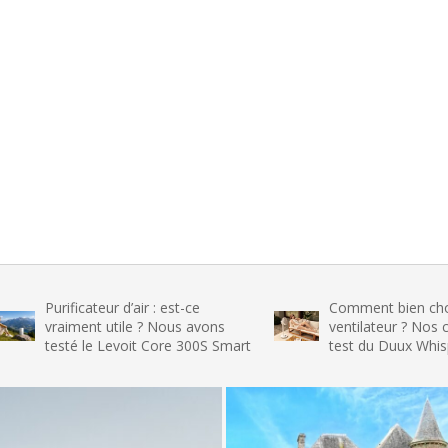
ificateur d’air : est-ce
Comment bien choisir son
iment utile ? Nous avons
ventilateur ? Nos conseils et 
té le Levoit Core 300S Smart
test du Duux Whisper Flex 2