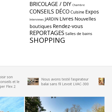
BRICOLAGE / DIY
Chambre
CONSEILS DÉCO
Expos
Cuisine
Livres
Nouvelles
JARDIN
Interviews
Rendez-vous
boutiques
REPORTAGES
Salles de bains
SHOPPING
Nous avons testé l’aspirateur
Nous avon
le
balai sans fil Levoit LVAC-300
glace SEN