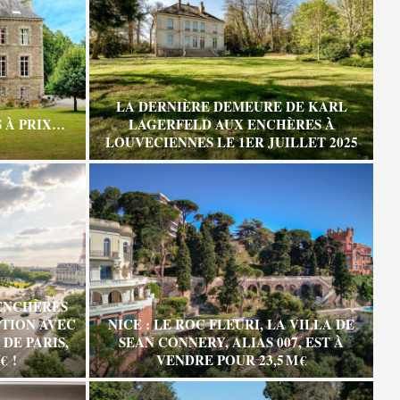
LA DERNIÈRE DEMEURE DE KARL
 À PRIX…
LAGERFELD AUX ENCHÈRES À
LOUVECIENNES LE 1ER JUILLET 2025
ENCHÈRES
TION AVEC
NICE : LE ROC FLEURI, LA VILLA DE
DE PARIS,
SEAN CONNERY, ALIAS 007, EST À
€ !
VENDRE POUR 23,5 M €