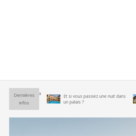
Pur
Dernières
Et si vous passiez une nuit dans
vra
un palais ?
infos
tes