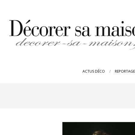
Skip
to
content
DECORER-
SA-
ACTUS DÉCO
REPORTAGE
MAISON.FR