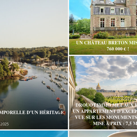
UN CHÂTEAU BRETON MIS
760 000 € !
DROUOT.IMMO MET AUX 
UN APPARTEMENT D’EXCEP
EMPORELLE D’UN HÉRITAGE
VUE SUR LES MONUMENTS 
MISE À PRIX : 7,5 M
 2025