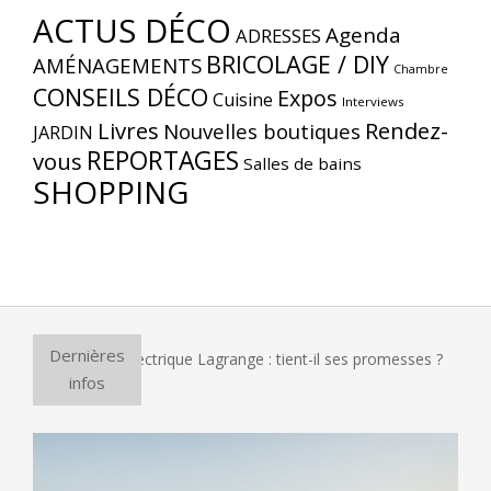
ACTUS DÉCO
Agenda
ADRESSES
BRICOLAGE / DIY
AMÉNAGEMENTS
Chambre
CONSEILS DÉCO
Expos
Cuisine
Interviews
Livres
Rendez-
Nouvelles boutiques
JARDIN
REPORTAGES
vous
Salles de bains
SHOPPING
Dernières
our à pizza électrique Lagrange : tient-il ses promesses ?
E
infos