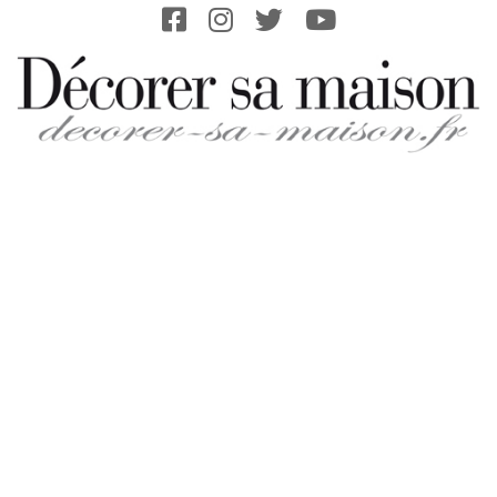
Skip
to
content
DECORER-
SA-
MAISON.FR