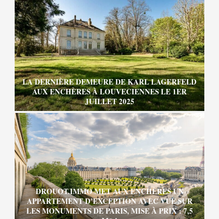
LA DERNIÈRE DEMEURE DE KARL LAGERFELD
AUX ENCHÈRES À LOUVECIENNES LE 1ER
JUILLET 2025
DROUOT.IMMO MET AUX ENCHÈRES UN
APPARTEMENT D’EXCEPTION AVEC VUE SUR
LES MONUMENTS DE PARIS, MISE À PRIX : 7,5