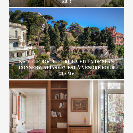
M€ !
NICE : LE ROC FLEURI, LA VILLA DE SEAN
CONNERY, ALIAS 007, EST À VENDRE POUR
23,5 M €