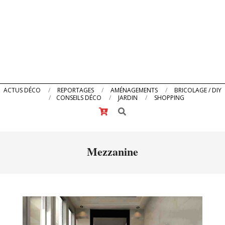
Primary
ACTUS DÉCO
REPORTAGES
AMÉNAGEMENTS
BRICOLAGE / DIY
CONSEILS DÉCO
JARDIN
SHOPPING
Navigation
Search
Menu
Mezzanine