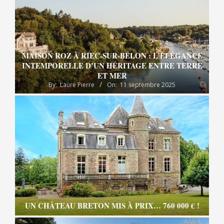
MAISON ROZ À RIEC-SUR-BÉLON : L’ÉLÉGANCE
INTEMPORELLE D’UN HÉRITAGE ENTRE TERRE
ET MER
By:
Laure Pierre
On:
11 septembre 2025
UN CHÂTEAU BRETON MIS À PRIX… 760 000 € !