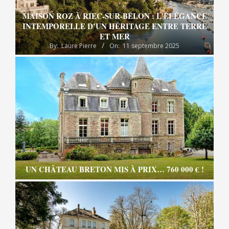
MAISON ROZ À RIEC-SUR-BÉLON : L’ÉLÉGANCE
INTEMPORELLE D’UN HÉRITAGE ENTRE TERRE
ET MER
By:
Laure Pierre
On:
11 septembre 2025
UN CHÂTEAU BRETON MIS À PRIX… 760 000 € !