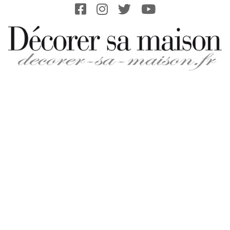
Skip
to
content
DECORER-
SA-
MAISON.FR