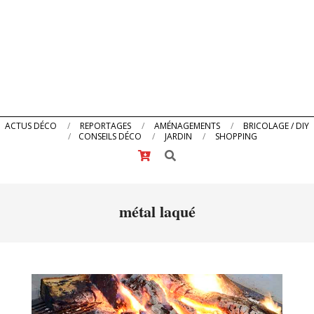
Primary
ACTUS DÉCO
REPORTAGES
AMÉNAGEMENTS
BRICOLAGE / DIY
CONSEILS DÉCO
JARDIN
SHOPPING
Navigation
Search
Menu
métal laqué