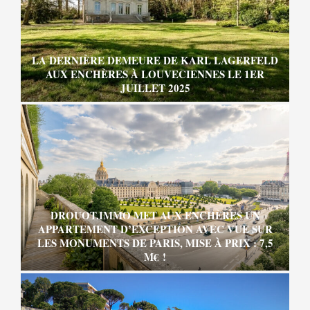
LA DERNIÈRE DEMEURE DE KARL LAGERFELD
AUX ENCHÈRES À LOUVECIENNES LE 1ER
JUILLET 2025
DROUOT.IMMO MET AUX ENCHÈRES UN
APPARTEMENT D’EXCEPTION AVEC VUE SUR
LES MONUMENTS DE PARIS, MISE À PRIX : 7,5
M€ !