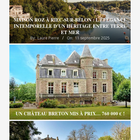
MAISON ROZ À RIEC-SUR-BÉLON : L’ÉLÉGANCE
INTEMPORELLE D’UN HÉRITAGE ENTRE TERRE
ET MER
By:
Laure Pierre
On:
11 septembre 2025
UN CHÂTEAU BRETON MIS À PRIX… 760 000 € !