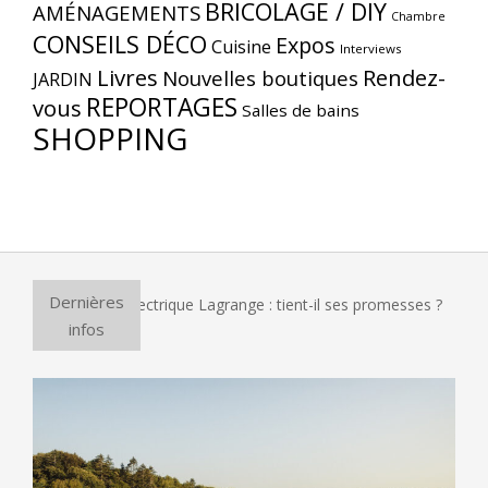
BRICOLAGE / DIY
AMÉNAGEMENTS
Chambre
CONSEILS DÉCO
Expos
Cuisine
Interviews
Livres
Rendez-
Nouvelles boutiques
JARDIN
REPORTAGES
vous
Salles de bains
SHOPPING
Dernières
ur à pizza électrique Lagrange : tient-il ses promesses ?
E
infos