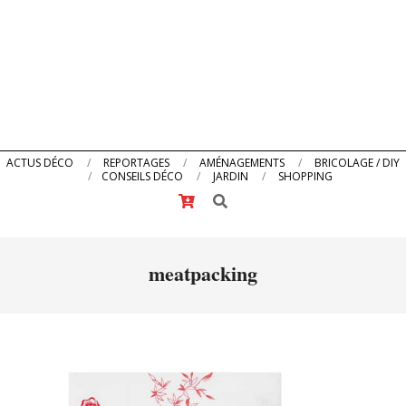
Primary
ACTUS DÉCO
REPORTAGES
AMÉNAGEMENTS
BRICOLAGE / DIY
CONSEILS DÉCO
JARDIN
SHOPPING
Navigation
Search
Menu
meatpacking