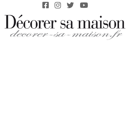
Skip
to
content
DECORER-
SA-
MAISON.FR