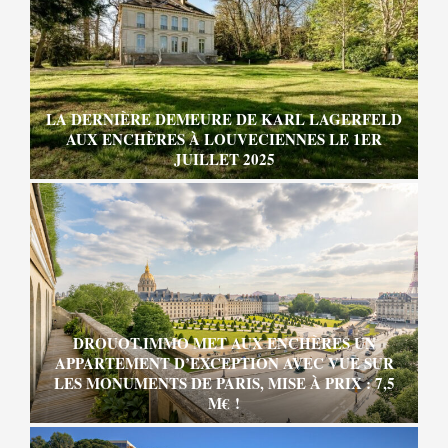
LA DERNIÈRE DEMEURE DE KARL LAGERFELD
AUX ENCHÈRES À LOUVECIENNES LE 1ER
JUILLET 2025
DROUOT.IMMO MET AUX ENCHÈRES UN
APPARTEMENT D’EXCEPTION AVEC VUE SUR
LES MONUMENTS DE PARIS, MISE À PRIX : 7,5
M€ !