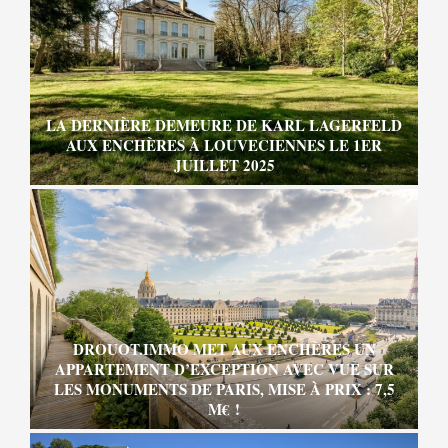
LA DERNIÈRE DEMEURE DE KARL LAGERFELD
AUX ENCHÈRES À LOUVECIENNES LE 1ER
JUILLET 2025
DROUOT.IMMO MET AUX ENCHÈRES UN
APPARTEMENT D’EXCEPTION AVEC VUE SUR
LES MONUMENTS DE PARIS, MISE À PRIX : 7,5
M€ !