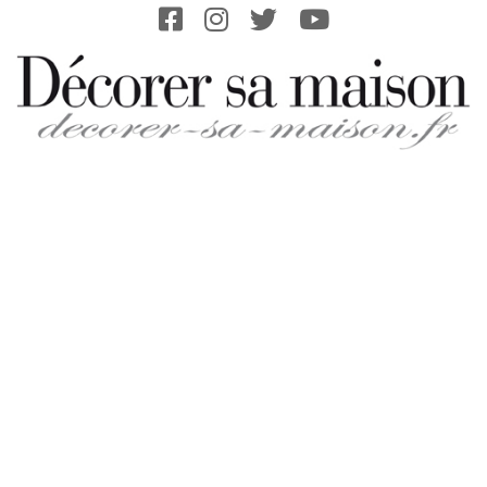
Skip
to
content
DECORER-
SA-
MAISON.FR