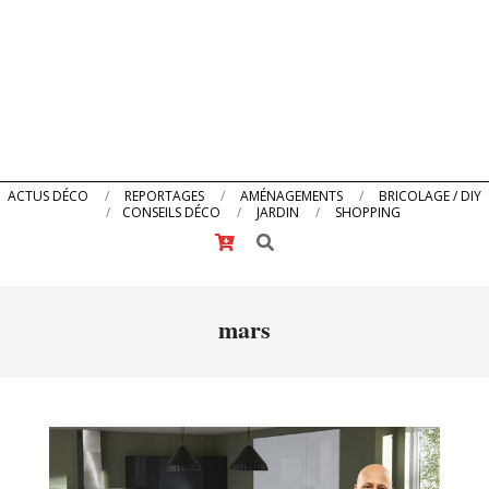
Primary
ACTUS DÉCO
REPORTAGES
AMÉNAGEMENTS
BRICOLAGE / DIY
CONSEILS DÉCO
JARDIN
SHOPPING
Navigation
Search
Menu
mars