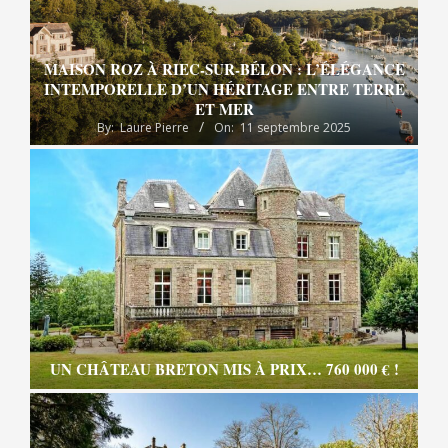
MAISON ROZ À RIEC-SUR-BÉLON : L’ÉLÉGANCE
INTEMPORELLE D’UN HÉRITAGE ENTRE TERRE
ET MER
By:
Laure Pierre
On:
11 septembre 2025
UN CHÂTEAU BRETON MIS À PRIX… 760 000 € !