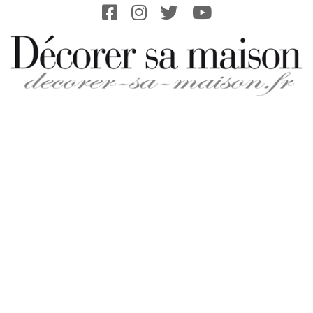
Skip
to
content
DECORER-
SA-
MAISON.FR