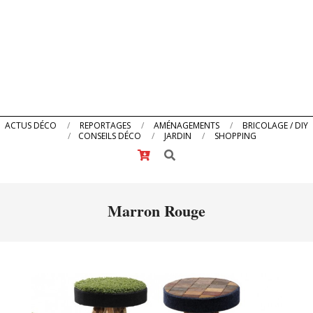
Primary
ACTUS DÉCO
REPORTAGES
AMÉNAGEMENTS
BRICOLAGE / DIY
CONSEILS DÉCO
JARDIN
SHOPPING
Navigation
Search
Menu
Marron Rouge