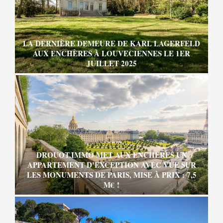
LA DERNIÈRE DEMEURE DE KARL LAGERFELD
AUX ENCHÈRES À LOUVECIENNES LE 1ER
JUILLET 2025
DROUOT.IMMO MET AUX ENCHÈRES UN
APPARTEMENT D’EXCEPTION AVEC VUE SUR
LES MONUMENTS DE PARIS, MISE À PRIX : 7,5
M€ !