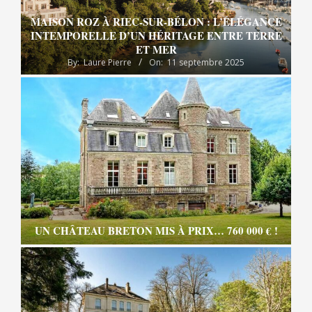
MAISON ROZ À RIEC-SUR-BÉLON : L’ÉLÉGANCE
INTEMPORELLE D’UN HÉRITAGE ENTRE TERRE
ET MER
By:
Laure Pierre
On:
11 septembre 2025
UN CHÂTEAU BRETON MIS À PRIX… 760 000 € !