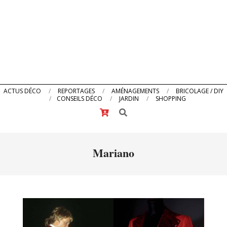
Primary
ACTUS DÉCO
REPORTAGES
AMÉNAGEMENTS
BRICOLAGE / DIY
CONSEILS DÉCO
JARDIN
SHOPPING
Navigation
Search
Menu
Mariano