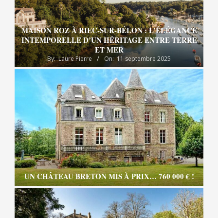
MAISON ROZ À RIEC-SUR-BÉLON : L’ÉLÉGANCE
INTEMPORELLE D’UN HÉRITAGE ENTRE TERRE
ET MER
By:
Laure Pierre
On:
11 septembre 2025
UN CHÂTEAU BRETON MIS À PRIX… 760 000 € !