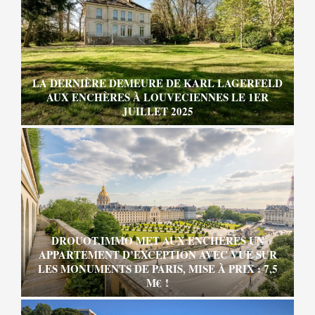
LA DERNIÈRE DEMEURE DE KARL LAGERFELD
AUX ENCHÈRES À LOUVECIENNES LE 1ER
JUILLET 2025
DROUOT.IMMO MET AUX ENCHÈRES UN
APPARTEMENT D’EXCEPTION AVEC VUE SUR
LES MONUMENTS DE PARIS, MISE À PRIX : 7,5
M€ !