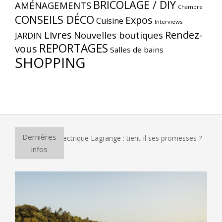
BRICOLAGE / DIY
AMÉNAGEMENTS
Chambre
CONSEILS DÉCO
Expos
Cuisine
Interviews
Livres
Rendez-
Nouvelles boutiques
JARDIN
REPORTAGES
vous
Salles de bains
SHOPPING
Dernières
our à pizza électrique Lagrange : tient-il ses promesses ?
E
infos