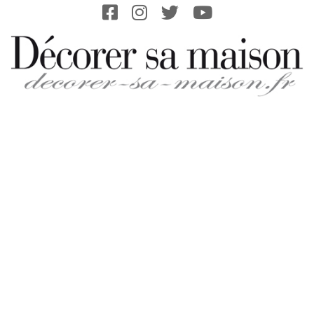
Skip
to
content
DECORER-
SA-
MAISON.FR