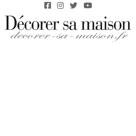
Skip
to
content
DECORER-
SA-
MAISON.FR