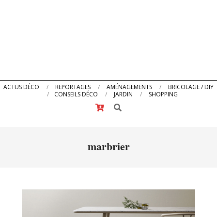
Primary
ACTUS DÉCO
REPORTAGES
AMÉNAGEMENTS
BRICOLAGE / DIY
CONSEILS DÉCO
JARDIN
SHOPPING
Navigation
Search
Menu
marbrier