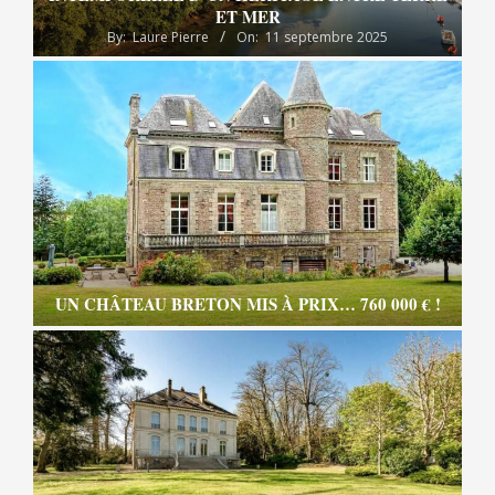
ET MER
By:
Laure Pierre
On:
11 septembre 2025
UN CHÂTEAU BRETON MIS À PRIX… 760 000 € !