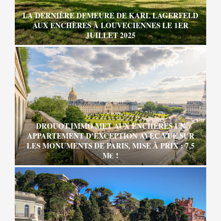
LA DERNIÈRE DEMEURE DE KARL LAGERFELD
AUX ENCHÈRES À LOUVECIENNES LE 1ER
JUILLET 2025
DROUOT.IMMO MET AUX ENCHÈRES UN
APPARTEMENT D’EXCEPTION AVEC VUE SUR
LES MONUMENTS DE PARIS, MISE À PRIX : 7,5
M€ !