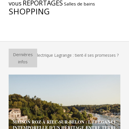
REPORTAGES
vous
Salles de bains
SHOPPING
Dernières
our à pizza électrique Lagrange : tient-il ses promesses ?
E
infos
MAISON ROZ À RIEC-SUR-BÉLON : L’ÉLÉGANCE
INTEMPORELLE D’UN HÉRITAGE ENTRE TERRE