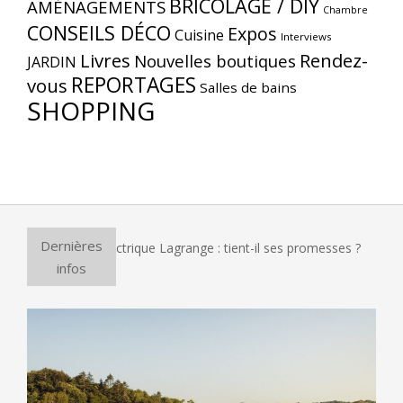
BRICOLAGE / DIY
AMÉNAGEMENTS
Chambre
CONSEILS DÉCO
Expos
Cuisine
Interviews
Livres
Rendez-
Nouvelles boutiques
JARDIN
REPORTAGES
vous
Salles de bains
SHOPPING
Dernières
ur à pizza électrique Lagrange : tient-il ses promesses ?
Et
infos