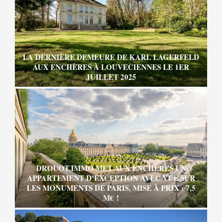
LA DERNIÈRE DEMEURE DE KARL LAGERFELD
AUX ENCHÈRES À LOUVECIENNES LE 1ER
JUILLET 2025
DROUOT.IMMO MET AUX ENCHÈRES UN
APPARTEMENT D’EXCEPTION AVEC VUE SUR
LES MONUMENTS DE PARIS, MISE À PRIX : 7,5
M€ !