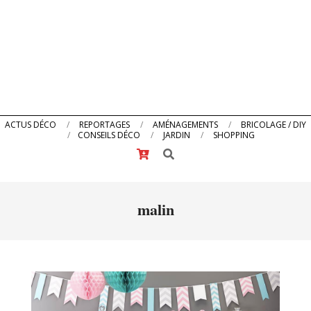
Primary
ACTUS DÉCO
REPORTAGES
AMÉNAGEMENTS
BRICOLAGE / DIY
CONSEILS DÉCO
JARDIN
SHOPPING
Navigation
Search
Menu
malin