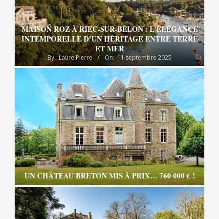
MAISON ROZ À RIEC-SUR-BÉLON : L’ÉLÉGANCE
INTEMPORELLE D’UN HÉRITAGE ENTRE TERRE
ET MER
By:
Laure Pierre
On:
11 septembre 2025
UN CHÂTEAU BRETON MIS À PRIX… 760 000 € !