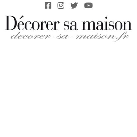
Skip
to
content
DECORER-
SA-
MAISON.FR