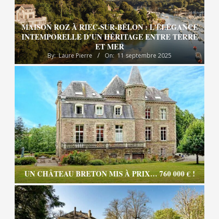
MAISON ROZ À RIEC-SUR-BÉLON : L’ÉLÉGANCE
INTEMPORELLE D’UN HÉRITAGE ENTRE TERRE
ET MER
By:
Laure Pierre
On:
11 septembre 2025
UN CHÂTEAU BRETON MIS À PRIX… 760 000 € !