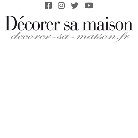
Skip
to
content
DECORER-
SA-
MAISON.FR