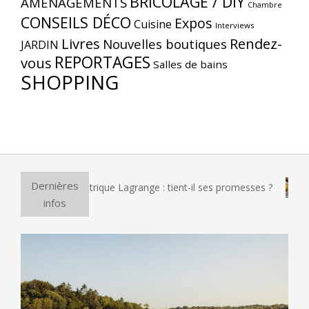
BRICOLAGE / DIY
AMÉNAGEMENTS
Chambre
CONSEILS DÉCO
Expos
Cuisine
Interviews
Livres
Rendez-
Nouvelles boutiques
JARDIN
REPORTAGES
vous
Salles de bains
SHOPPING
Dernières
r à pizza électrique Lagrange : tient-il ses promesses ?
Et 
infos