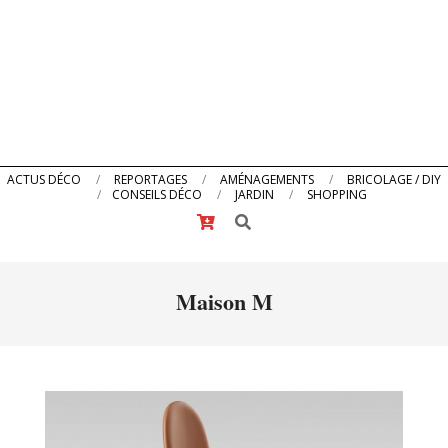
Primary
ACTUS DÉCO
REPORTAGES
AMÉNAGEMENTS
BRICOLAGE / DIY
CONSEILS DÉCO
JARDIN
SHOPPING
Navigation
Search
Menu
Maison M