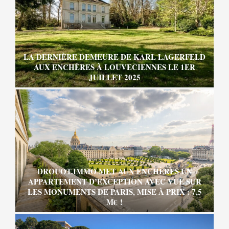
LA DERNIÈRE DEMEURE DE KARL LAGERFELD
AUX ENCHÈRES À LOUVECIENNES LE 1ER
JUILLET 2025
DROUOT.IMMO MET AUX ENCHÈRES UN
APPARTEMENT D’EXCEPTION AVEC VUE SUR
LES MONUMENTS DE PARIS, MISE À PRIX : 7,5
M€ !