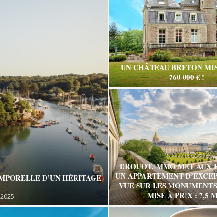
UN CHÂTEAU BRETON MIS
760 000 € !
DROUOT.IMMO MET AUX 
UN APPARTEMENT D’EXCEP
EMPORELLE D’UN HÉRITAGE
VUE SUR LES MONUMENTS 
MISE À PRIX : 7,5 M
 2025