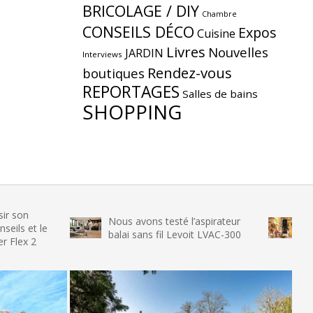
BRICOLAGE / DIY
Chambre
CONSEILS DÉCO
Expos
Cuisine
Livres
Nouvelles
JARDIN
Interviews
Rendez-vous
boutiques
REPORTAGES
Salles de bains
SHOPPING
Nous avons testé l’aspirateur
Nous avons 
e
balai sans fil Levoit LVAC-300
glace SENYA