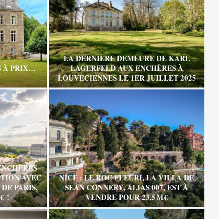
LA DERNIÈRE DEMEURE DE KARL
 À PRIX…
LAGERFELD AUX ENCHÈRES À
LOUVECIENNES LE 1ER JUILLET 2025
ENCHÈRES
TION AVEC
NICE : LE ROC FLEURI, LA VILLA DE
DE PARIS,
SEAN CONNERY, ALIAS 007, EST À
€ !
VENDRE POUR 23,5 M €