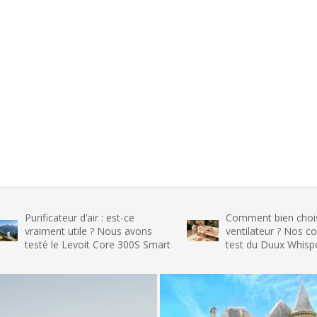
icateur d’air : est-ce
Comment bien choisir son
ment utile ? Nous avons
ventilateur ? Nos conseils et l
é le Levoit Core 300S Smart
test du Duux Whisper Flex 2