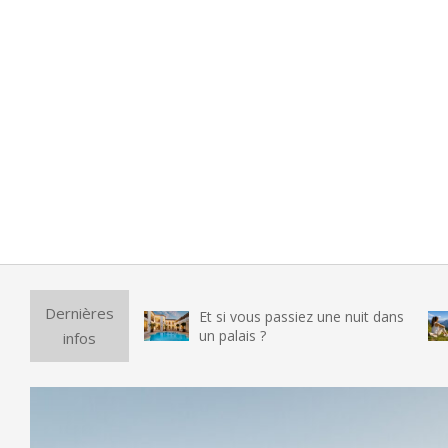
Purif
Dernières
Et si vous passiez une nuit dans
vrai
un palais ?
infos
test