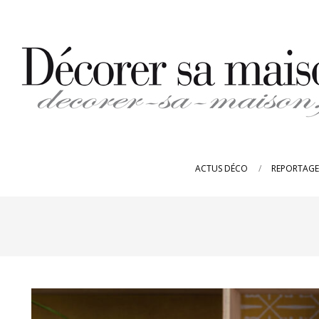
Skip
to
content
DECORER-
SA-
ACTUS DÉCO
REPORTAGE
MAISON.FR