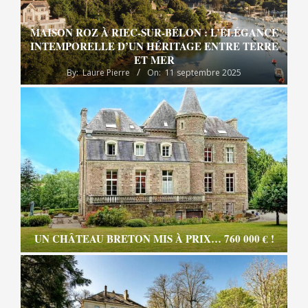
MAISON ROZ À RIEC-SUR-BÉLON : L’ÉLÉGANCE
INTEMPORELLE D’UN HÉRITAGE ENTRE TERRE
ET MER
By:
Laure Pierre
On:
11 septembre 2025
UN CHÂTEAU BRETON MIS À PRIX… 760 000 € !