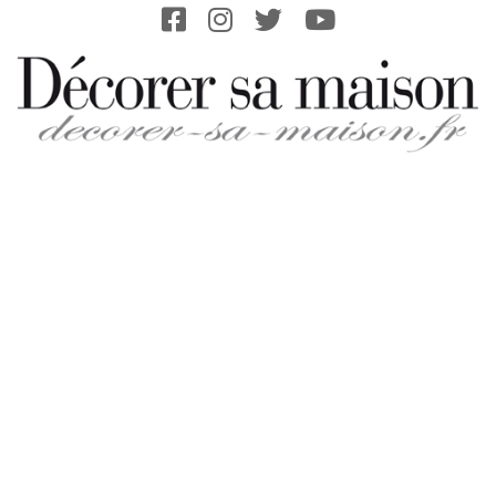
Skip
to
content
DECORER-
SA-
MAISON.FR