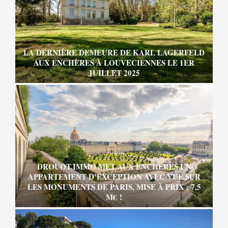
LA DERNIÈRE DEMEURE DE KARL LAGERFELD
AUX ENCHÈRES À LOUVECIENNES LE 1ER
JUILLET 2025
DROUOT.IMMO MET AUX ENCHÈRES UN
APPARTEMENT D’EXCEPTION AVEC VUE SUR
LES MONUMENTS DE PARIS, MISE À PRIX : 7,5
M€ !