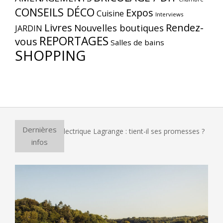
CONSEILS DÉCO
Expos
Cuisine
Interviews
Livres
Rendez-
Nouvelles boutiques
JARDIN
REPORTAGES
vous
Salles de bains
SHOPPING
Dernières
our à pizza électrique Lagrange : tient-il ses promesses ?
E
infos