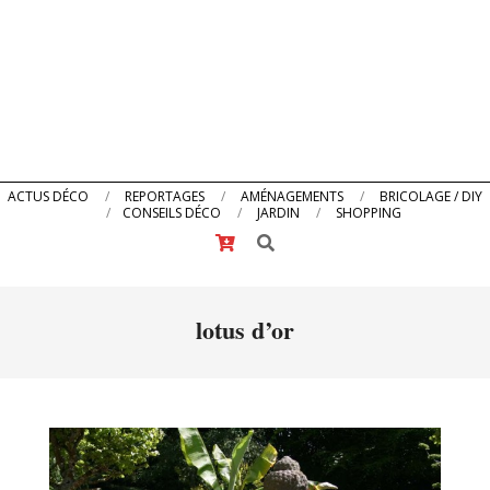
Primary
ACTUS DÉCO
REPORTAGES
AMÉNAGEMENTS
BRICOLAGE / DIY
CONSEILS DÉCO
JARDIN
SHOPPING
Navigation
Search
Menu
lotus d’or