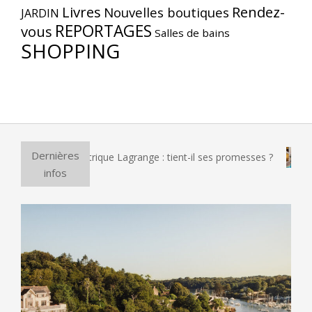
Livres
Rendez-
Nouvelles boutiques
JARDIN
REPORTAGES
vous
Salles de bains
SHOPPING
Dernières
 à pizza électrique Lagrange : tient-il ses promesses ?
Et s
infos