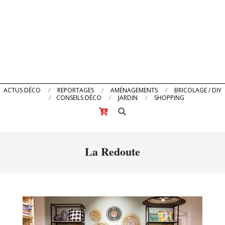
Primary
ACTUS DÉCO
REPORTAGES
AMÉNAGEMENTS
BRICOLAGE / DIY
CONSEILS DÉCO
JARDIN
SHOPPING
Navigation
Search
Menu
La Redoute