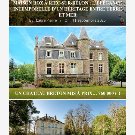
MAISON ROZ À RIEC-SUR-BÉLON : L’ÉLÉGANCE
INTEMPORELLE D’UN HÉRITAGE ENTRE TERRE
ET MER
By:
Laure Pierre
On:
11 septembre 2025
UN CHÂTEAU BRETON MIS À PRIX… 760 000 € !