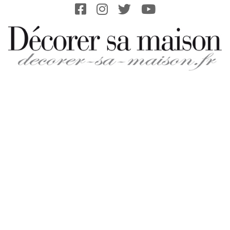
Skip
to
content
DECORER-
SA-
MAISON.FR