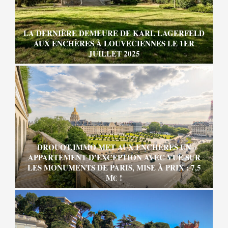
LA DERNIÈRE DEMEURE DE KARL LAGERFELD
AUX ENCHÈRES À LOUVECIENNES LE 1ER
JUILLET 2025
DROUOT.IMMO MET AUX ENCHÈRES UN
APPARTEMENT D’EXCEPTION AVEC VUE SUR
LES MONUMENTS DE PARIS, MISE À PRIX : 7,5
M€ !