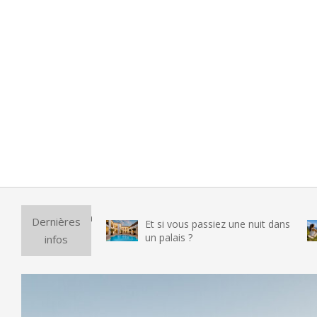
Puri
Dernières
Et si vous passiez une nuit dans
vra
un palais ?
infos
tes