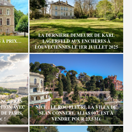
LA DERNIÈRE DEMEURE DE KARL
 À PRIX…
LAGERFELD AUX ENCHÈRES À
LOUVECIENNES LE 1ER JUILLET 2025
ENCHÈRES
TION AVEC
NICE : LE ROC FLEURI, LA VILLA DE
DE PARIS,
SEAN CONNERY, ALIAS 007, EST À
€ !
VENDRE POUR 23,5 M €