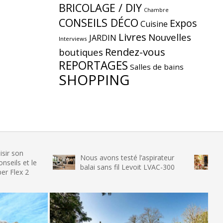
BRICOLAGE / DIY
Chambre
CONSEILS DÉCO
Expos
Cuisine
Livres
Nouvelles
JARDIN
Interviews
Rendez-vous
boutiques
REPORTAGES
Salles de bains
SHOPPING
Nous avons testé l’aspirateur
Nous avons
le
balai sans fil Levoit LVAC-300
glace SENY