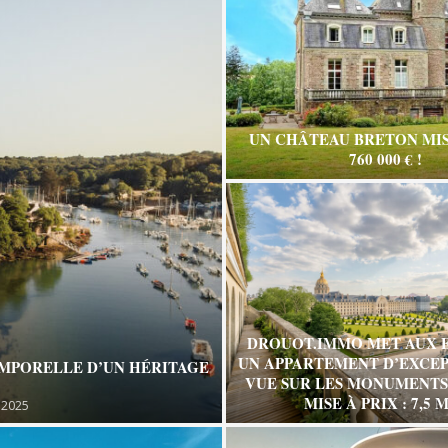
UN CHÂTEAU BRETON MIS
760 000 € !
DROUOT.IMMO MET AUX 
UN APPARTEMENT D’EXCEP
EMPORELLE D’UN HÉRITAGE
VUE SUR LES MONUMENTS 
MISE À PRIX : 7,5 M
 2025