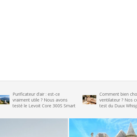
ficateur d’air : est-ce
Comment bien choisir son
iment utile ? Nous avons
ventilateur ? Nos conseils et 
té le Levoit Core 300S Smart
test du Duux Whisper Flex 2