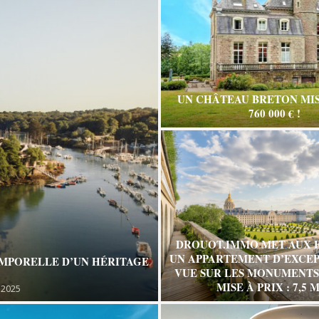
UN CHÂTEAU BRETON MIS
760 000 € !
DROUOT.IMMO MET AUX 
UN APPARTEMENT D’EXCEP
EMPORELLE D’UN HÉRITAGE
VUE SUR LES MONUMENTS 
MISE À PRIX : 7,5 M
 2025