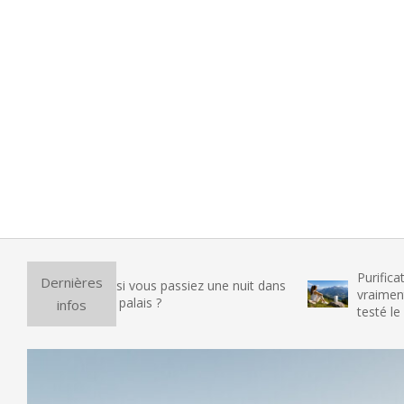
Purificateur d’air 
Dernières
Et si vous passiez une nuit dans
vraiment utile ?
un palais ?
infos
testé le Levoit C