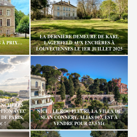
LA DERNIÈRE DEMEURE DE KARL
 À PRIX…
LAGERFELD AUX ENCHÈRES À
LOUVECIENNES LE 1ER JUILLET 2025
ENCHÈRES
TION AVEC
NICE : LE ROC FLEURI, LA VILLA DE
DE PARIS,
SEAN CONNERY, ALIAS 007, EST À
€ !
VENDRE POUR 23,5 M €