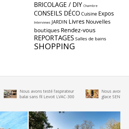
BRICOLAGE / DIY
Chambre
CONSEILS DÉCO
Expos
Cuisine
Livres
Nouvelles
JARDIN
Interviews
Rendez-vous
boutiques
REPORTAGES
Salles de bains
SHOPPING
Nous avons testé l’aspirateur
Nous avons testé la ma
balai sans fil Levoit LVAC-300
glace SENYA My Little I