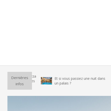
Pu
Dernières
Et si vous passiez une nuit dans
v
un palais ?
infos
t