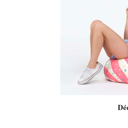
Dé
2014-
10-