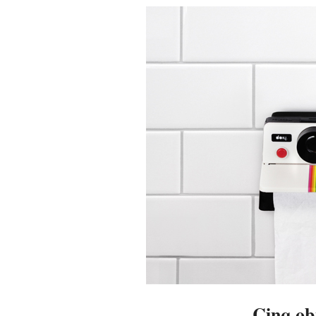
19
Cinq obj