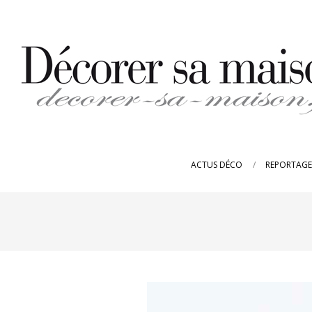
Skip
to
content
DECORER-
SA-
ACTUS DÉCO
REPORTAGE
MAISON.FR