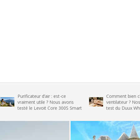
rificateur d’air : est-ce
Comment bien choisir son
raiment utile ? Nous avons
ventilateur ? Nos conseils e
esté le Levoit Core 300S Smart
test du Duux Whisper Flex 