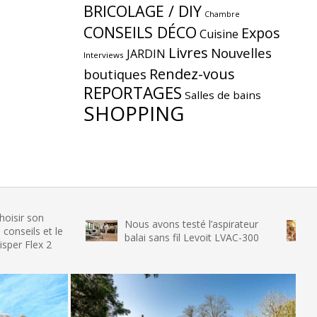
BRICOLAGE / DIY
Chambre
CONSEILS DÉCO
Expos
Cuisine
Livres
Nouvelles
JARDIN
Interviews
Rendez-vous
boutiques
REPORTAGES
Salles de bains
SHOPPING
Nous avons testé l’aspirateur
Nous avo
t le
balai sans fil Levoit LVAC-300
glace SE
2