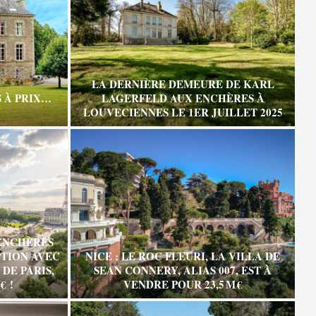
LA DERNIÈRE DEMEURE DE KARL
 À PRIX…
LAGERFELD AUX ENCHÈRES À
LOUVECIENNES LE 1ER JUILLET 2025
ENCHÈRES
TION AVEC
NICE : LE ROC FLEURI, LA VILLA DE
DE PARIS,
SEAN CONNERY, ALIAS 007, EST À
€ !
VENDRE POUR 23,5 M €