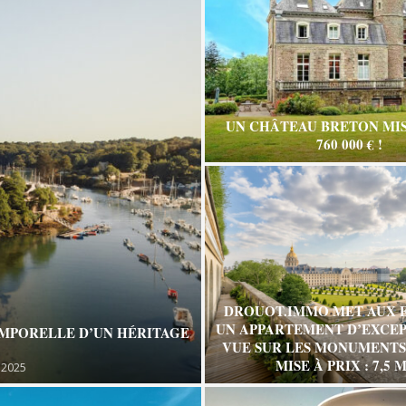
UN CHÂTEAU BRETON MIS
760 000 € !
DROUOT.IMMO MET AUX 
UN APPARTEMENT D’EXCEP
EMPORELLE D’UN HÉRITAGE
VUE SUR LES MONUMENTS 
MISE À PRIX : 7,5 M
 2025