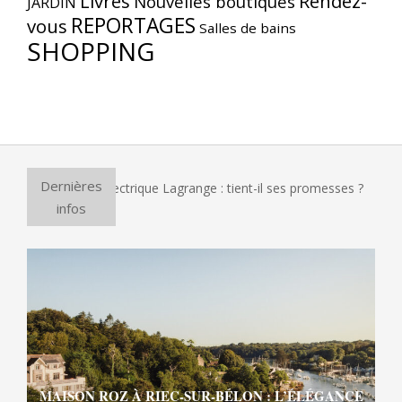
Livres
Rendez-
Nouvelles boutiques
JARDIN
REPORTAGES
vous
Salles de bains
SHOPPING
Dernières
ur à pizza électrique Lagrange : tient-il ses promesses ?
E
infos
MAISON ROZ À RIEC-SUR-BÉLON : L’ÉLÉGANCE