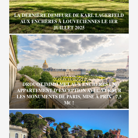
LA DERNIÈRE DEMEURE DE KARL LAGERFELD
AUX ENCHÈRES À LOUVECIENNES LE 1ER
JUILLET 2025
DROUOT.IMMO MET AUX ENCHÈRES UN
APPARTEMENT D’EXCEPTION AVEC VUE SUR
LES MONUMENTS DE PARIS, MISE À PRIX : 7,5
M€ !