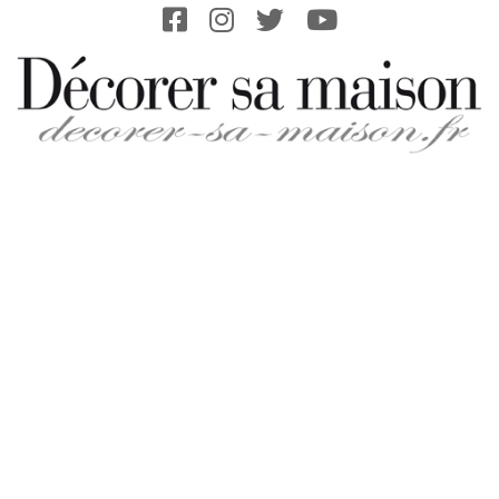
Skip
to
content
DECORER-
SA-
MAISON.FR