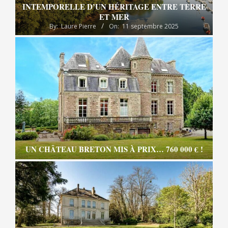
INTEMPORELLE D’UN HÉRITAGE ENTRE TERRE
ET MER
By:
Laure Pierre
On:
11 septembre 2025
UN CHÂTEAU BRETON MIS À PRIX… 760 000 € !