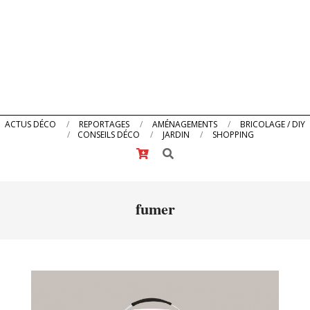
Primary
ACTUS DÉCO
REPORTAGES
AMÉNAGEMENTS
BRICOLAGE / DIY
CONSEILS DÉCO
JARDIN
SHOPPING
Navigation
Search
Menu
fumer