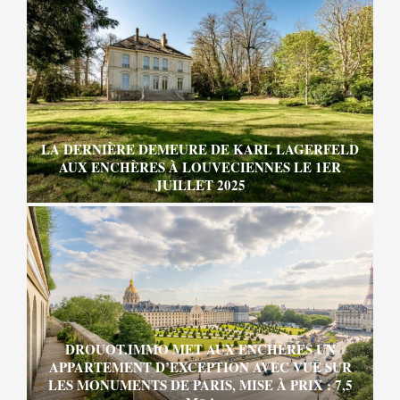
LA DERNIÈRE DEMEURE DE KARL LAGERFELD
AUX ENCHÈRES À LOUVECIENNES LE 1ER
JUILLET 2025
DROUOT.IMMO MET AUX ENCHÈRES UN
APPARTEMENT D’EXCEPTION AVEC VUE SUR
LES MONUMENTS DE PARIS, MISE À PRIX : 7,5