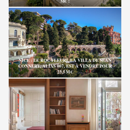
M€ !
NICE : LE ROC FLEURI, LA VILLA DE SEAN
CONNERY, ALIAS 007, EST À VENDRE POUR
23,5 M €