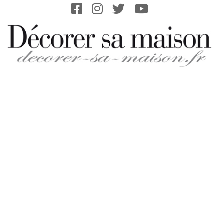
Skip
to
content
DECORER-
SA-
MAISON.FR