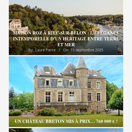
MAISON ROZ À RIEC-SUR-BÉLON : L’ÉLÉGANCE
INTEMPORELLE D’UN HÉRITAGE ENTRE TERRE
ET MER
By:
Laure Pierre
On:
11 septembre 2025
UN CHÂTEAU BRETON MIS À PRIX… 760 000 € !