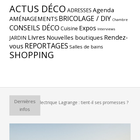
ACTUS DÉCO
Agenda
ADRESSES
BRICOLAGE / DIY
AMÉNAGEMENTS
Chambre
CONSEILS DÉCO
Expos
Cuisine
Interviews
Livres
Rendez-
Nouvelles boutiques
JARDIN
REPORTAGES
vous
Salles de bains
SHOPPING
Dernières
our à pizza électrique Lagrange : tient-il ses promesses ?
infos