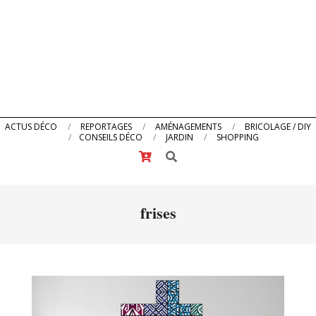
Primary
ACTUS DÉCO
REPORTAGES
AMÉNAGEMENTS
BRICOLAGE / DIY
CONSEILS DÉCO
JARDIN
SHOPPING
Navigation
Search
Menu
frises