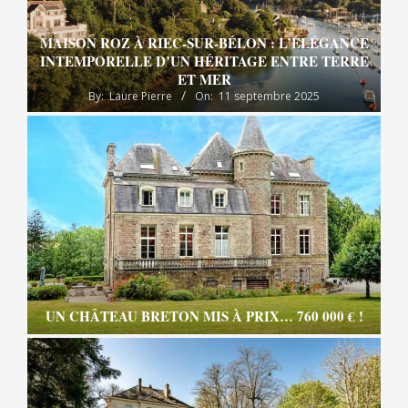
MAISON ROZ À RIEC-SUR-BÉLON : L’ÉLÉGANCE
INTEMPORELLE D’UN HÉRITAGE ENTRE TERRE
ET MER
By:
Laure Pierre
On:
11 septembre 2025
UN CHÂTEAU BRETON MIS À PRIX… 760 000 € !