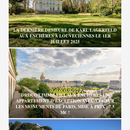
LA DERNIÈRE DEMEURE DE KARL LAGERFELD
AUX ENCHÈRES À LOUVECIENNES LE 1ER
JUILLET 2025
DROUOT.IMMO MET AUX ENCHÈRES UN
APPARTEMENT D’EXCEPTION AVEC VUE SUR
LES MONUMENTS DE PARIS, MISE À PRIX : 7,5
M€ !