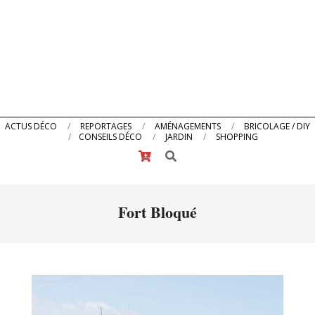
Primary
ACTUS DÉCO
REPORTAGES
AMÉNAGEMENTS
BRICOLAGE / DIY
CONSEILS DÉCO
JARDIN
SHOPPING
Navigation
Search
Menu
Fort Bloqué