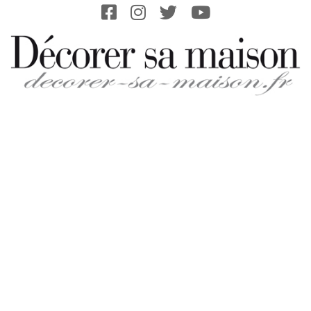
Skip
to
content
DECORER-
SA-
MAISON.FR