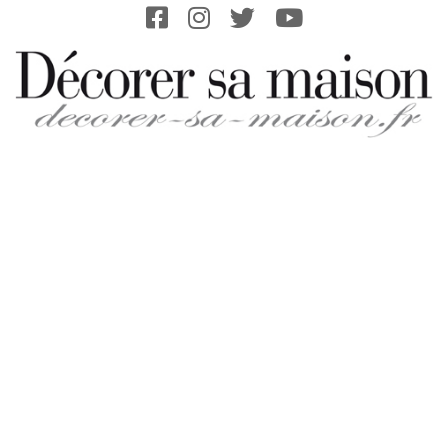
Skip
to
content
DECORER-
SA-
MAISON.FR