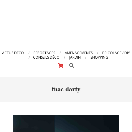
Primary
ACTUS DÉCO
REPORTAGES
AMÉNAGEMENTS
BRICOLAGE / DIY
CONSEILS DÉCO
JARDIN
SHOPPING
Navigation
Search
Menu
fnac darty