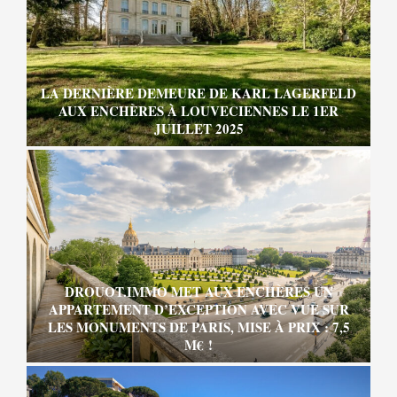
LA DERNIÈRE DEMEURE DE KARL LAGERFELD
AUX ENCHÈRES À LOUVECIENNES LE 1ER
JUILLET 2025
DROUOT.IMMO MET AUX ENCHÈRES UN
APPARTEMENT D’EXCEPTION AVEC VUE SUR
LES MONUMENTS DE PARIS, MISE À PRIX : 7,5
M€ !