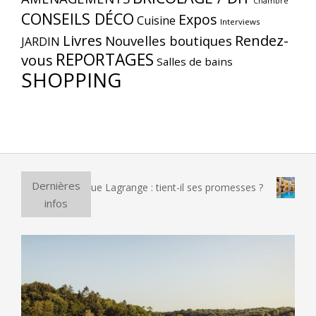
Chambre
CONSEILS DÉCO
Expos
Cuisine
Interviews
Livres
Rendez-
Nouvelles boutiques
JARDIN
REPORTAGES
vous
Salles de bains
SHOPPING
Dernières
pizza électrique Lagrange : tient-il ses promesses ?
Et si 
infos