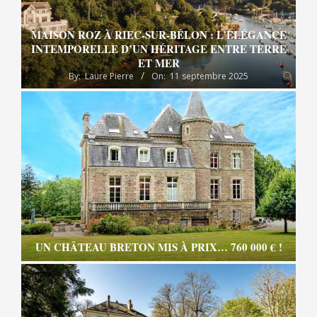
MAISON ROZ À RIEC-SUR-BÉLON : L’ÉLÉGANCE
INTEMPORELLE D’UN HÉRITAGE ENTRE TERRE
ET MER
By:
Laure Pierre
On:
11 septembre 2025
UN CHÂTEAU BRETON MIS À PRIX… 760 000 € !