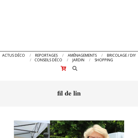
Primary
ACTUS DÉCO
REPORTAGES
AMÉNAGEMENTS
BRICOLAGE / DIY
CONSEILS DÉCO
JARDIN
SHOPPING
Navigation
Search
Menu
fil de lin