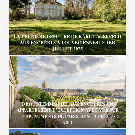
LA DERNIÈRE DEMEURE DE KARL LAGERFELD
AUX ENCHÈRES À LOUVECIENNES LE 1ER
JUILLET 2025
DROUOT.IMMO MET AUX ENCHÈRES UN
APPARTEMENT D’EXCEPTION AVEC VUE SUR
LES MONUMENTS DE PARIS, MISE À PRIX : 7,5
M€ !