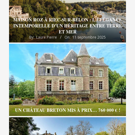
MAISON ROZ À RIEC-SUR-BÉLON : L’ÉLÉGANCE
INTEMPORELLE D’UN HÉRITAGE ENTRE TERRE
ET MER
By:
Laure Pierre
On:
11 septembre 2025
UN CHÂTEAU BRETON MIS À PRIX… 760 000 € !