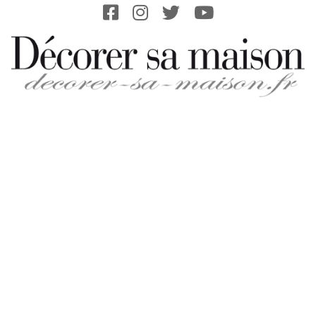
Skip
to
content
DECORER-
SA-
MAISON.FR