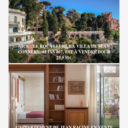
NICE : LE ROC FLEURI, LA VILLA DE SEAN
CONNERY, ALIAS 007, EST À VENDRE POUR
23,5 M €
L’APPARTEMENT DE JEAN RACINE EN VENTE