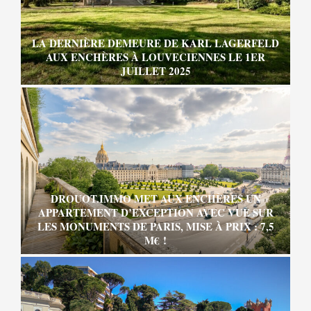
LA DERNIÈRE DEMEURE DE KARL LAGERFELD
AUX ENCHÈRES À LOUVECIENNES LE 1ER
JUILLET 2025
DROUOT.IMMO MET AUX ENCHÈRES UN
APPARTEMENT D’EXCEPTION AVEC VUE SUR
LES MONUMENTS DE PARIS, MISE À PRIX : 7,5
M€ !