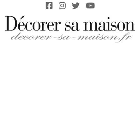
Skip
to
content
DECORER-
SA-
MAISON.FR