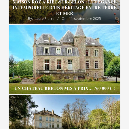
MAISON ROZ À RIEC-SUR-BÉLON : L’ÉLÉGANCE
INTEMPORELLE D’UN HÉRITAGE ENTRE TERRE
ET MER
By:
Laure Pierre
On:
11 septembre 2025
UN CHÂTEAU BRETON MIS À PRIX… 760 000 € !