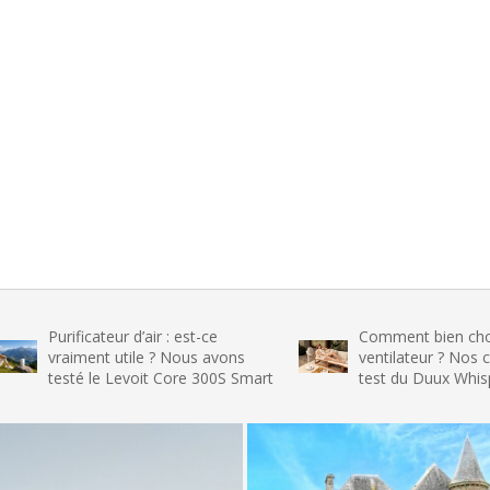
ificateur d’air : est-ce
Comment bien choisir son
iment utile ? Nous avons
ventilateur ? Nos conseils et 
té le Levoit Core 300S Smart
test du Duux Whisper Flex 2