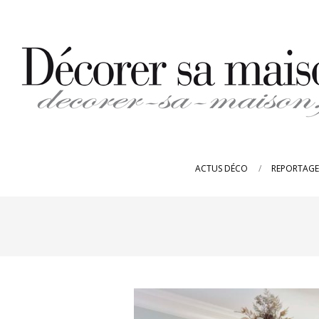
Skip
to
content
DECORER-
SA-
ACTUS DÉCO
REPORTAGE
MAISON.FR