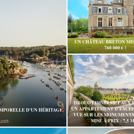
UN CHÂTEAU BRETON MIS
760 000 € !
DROUOT.IMMO MET AUX 
UN APPARTEMENT D’EXCEP
EMPORELLE D’UN HÉRITAGE
VUE SUR LES MONUMENTS 
MISE À PRIX : 7,5 M
 2025