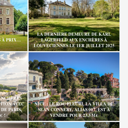
LA DERNIÈRE DEMEURE DE KARL
 À PRIX…
LAGERFELD AUX ENCHÈRES À
LOUVECIENNES LE 1ER JUILLET 2025
ENCHÈRES
TION AVEC
NICE : LE ROC FLEURI, LA VILLA DE
DE PARIS,
SEAN CONNERY, ALIAS 007, EST À
€ !
VENDRE POUR 23,5 M €