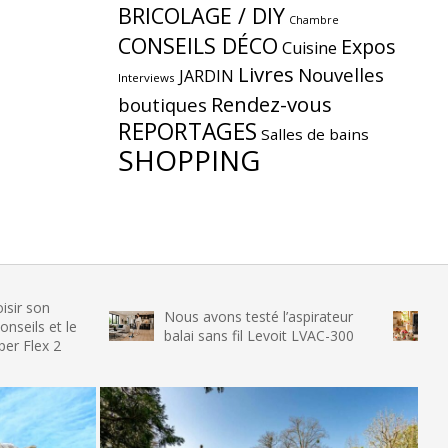
BRICOLAGE / DIY
Chambre
CONSEILS DÉCO
Expos
Cuisine
Livres
Nouvelles
JARDIN
Interviews
Rendez-vous
boutiques
REPORTAGES
Salles de bains
SHOPPING
Nous avons testé l’aspirateur
Nous avon
le
balai sans fil Levoit LVAC-300
glace SEN