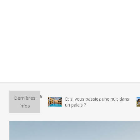
Pur
Dernières
Et si vous passiez une nuit dans
vra
un palais ?
infos
tes