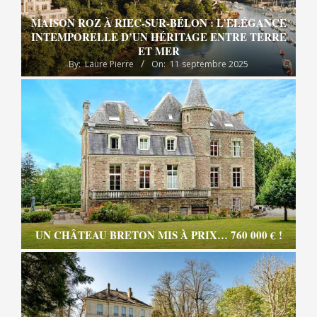
MAISON ROZ À RIEC-SUR-BÉLON : L’ÉLÉGANCE
INTEMPORELLE D’UN HÉRITAGE ENTRE TERRE
ET MER
By:
Laure Pierre
On:
11 septembre 2025
UN CHÂTEAU BRETON MIS À PRIX… 760 000 € !