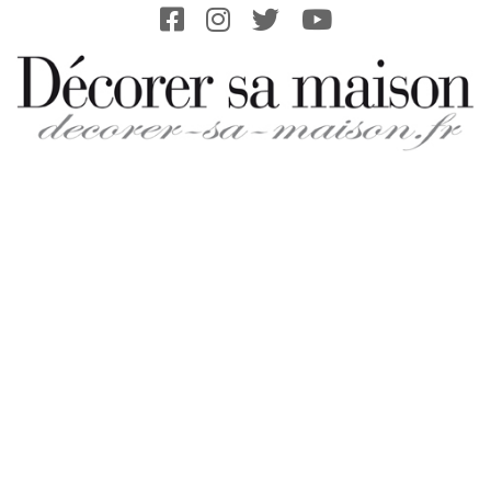
Skip
to
content
DECORER-
SA-
MAISON.FR