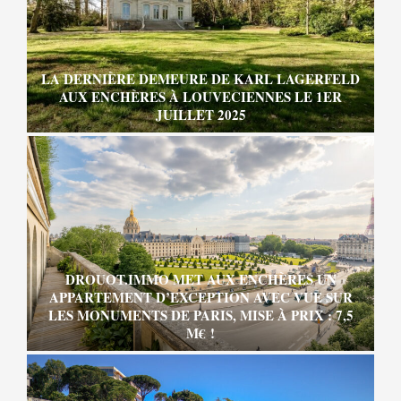
LA DERNIÈRE DEMEURE DE KARL LAGERFELD
AUX ENCHÈRES À LOUVECIENNES LE 1ER
JUILLET 2025
DROUOT.IMMO MET AUX ENCHÈRES UN
APPARTEMENT D’EXCEPTION AVEC VUE SUR
LES MONUMENTS DE PARIS, MISE À PRIX : 7,5
M€ !