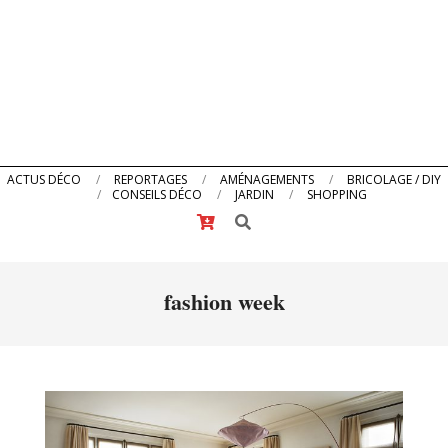
Primary
ACTUS DÉCO
REPORTAGES
AMÉNAGEMENTS
BRICOLAGE / DIY
CONSEILS DÉCO
JARDIN
SHOPPING
Navigation
Search
Menu
fashion week