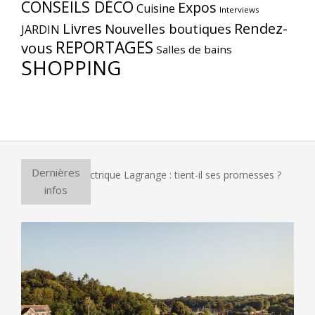
CONSEILS DÉCO
Expos
Cuisine
Interviews
Livres
Rendez-
Nouvelles boutiques
JARDIN
REPORTAGES
vous
Salles de bains
SHOPPING
Dernières
r à pizza électrique Lagrange : tient-il ses promesses ?
Et
infos