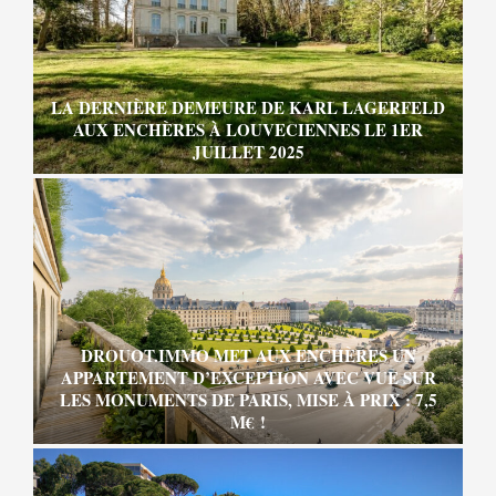
LA DERNIÈRE DEMEURE DE KARL LAGERFELD
AUX ENCHÈRES À LOUVECIENNES LE 1ER
JUILLET 2025
DROUOT.IMMO MET AUX ENCHÈRES UN
APPARTEMENT D’EXCEPTION AVEC VUE SUR
LES MONUMENTS DE PARIS, MISE À PRIX : 7,5
M€ !