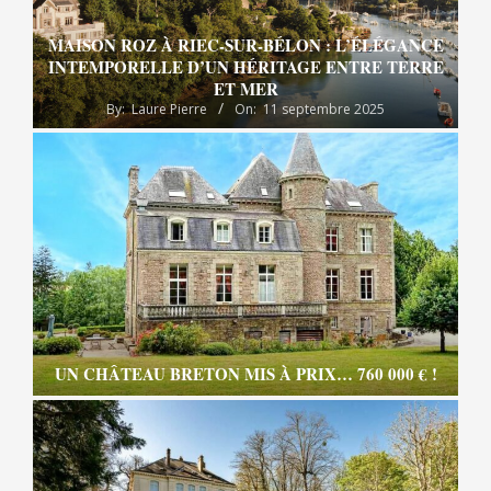
MAISON ROZ À RIEC-SUR-BÉLON : L’ÉLÉGANCE
INTEMPORELLE D’UN HÉRITAGE ENTRE TERRE
ET MER
By:
Laure Pierre
On:
11 septembre 2025
UN CHÂTEAU BRETON MIS À PRIX… 760 000 € !