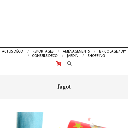
Primary
ACTUS DÉCO
REPORTAGES
AMÉNAGEMENTS
BRICOLAGE / DIY
CONSEILS DÉCO
JARDIN
SHOPPING
Navigation
Search
Menu
fagot