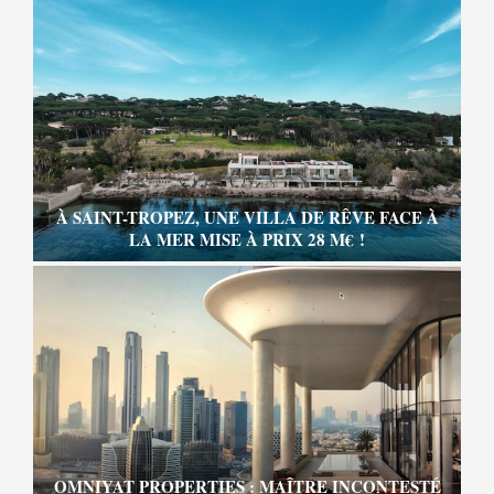
À SAINT-TROPEZ, UNE VILLA DE RÊVE FACE À
LA MER MISE À PRIX 28 M€ !
OMNIYAT PROPERTIES : MAÎTRE INCONTESTÉ