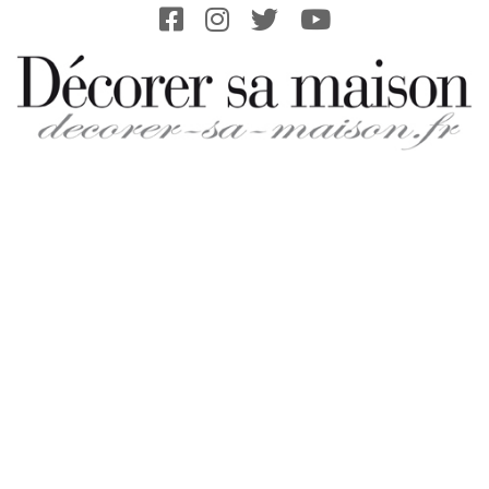
Skip
to
content
DECORER-
SA-
MAISON.FR