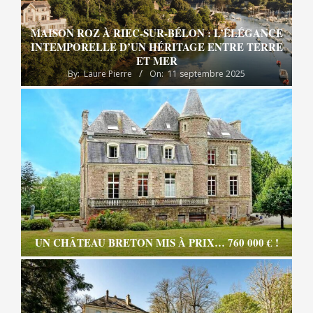
MAISON ROZ À RIEC-SUR-BÉLON : L’ÉLÉGANCE
INTEMPORELLE D’UN HÉRITAGE ENTRE TERRE
ET MER
By:
Laure Pierre
On:
11 septembre 2025
UN CHÂTEAU BRETON MIS À PRIX… 760 000 € !