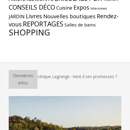
CONSEILS DÉCO
Expos
Cuisine
Interviews
Livres
Rendez-
Nouvelles boutiques
JARDIN
REPORTAGES
vous
Salles de bains
SHOPPING
Dernières
our à pizza électrique Lagrange : tient-il ses promesses ?
E
infos