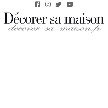
Skip
to
content
DECORER-
SA-
MAISON.FR