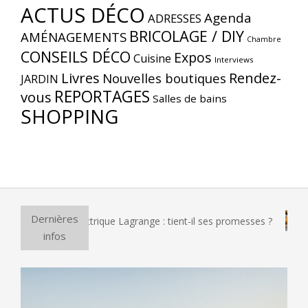
ACTUS DÉCO
Agenda
ADRESSES
BRICOLAGE / DIY
AMÉNAGEMENTS
Chambre
CONSEILS DÉCO
Expos
Cuisine
Interviews
Livres
Rendez-
Nouvelles boutiques
JARDIN
REPORTAGES
vous
Salles de bains
SHOPPING
Dernières
r à pizza électrique Lagrange : tient-il ses promesses ?
Et 
infos