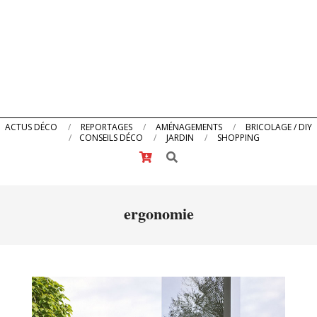
Primary
ACTUS DÉCO
REPORTAGES
AMÉNAGEMENTS
BRICOLAGE / DIY
CONSEILS DÉCO
JARDIN
SHOPPING
Navigation
Search
Menu
ergonomie