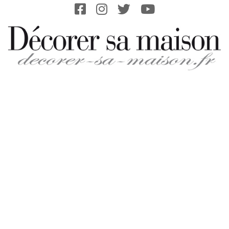
Skip
to
content
DECORER-
SA-
MAISON.FR