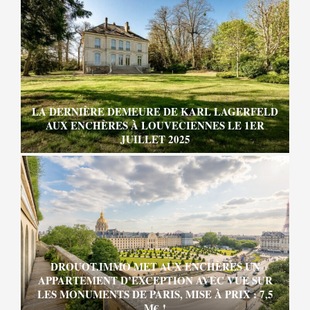
LA DERNIÈRE DEMEURE DE KARL LAGERFELD
AUX ENCHÈRES À LOUVECIENNES LE 1ER
JUILLET 2025
DROUOT.IMMO MET AUX ENCHÈRES UN
APPARTEMENT D’EXCEPTION AVEC VUE SUR
LES MONUMENTS DE PARIS, MISE À PRIX : 7,5
M€ !