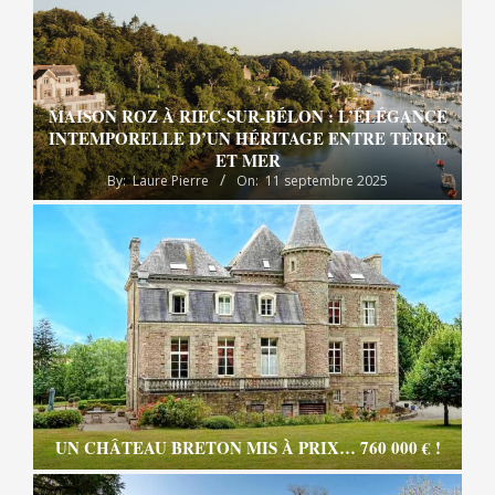
MAISON ROZ À RIEC-SUR-BÉLON : L’ÉLÉGANCE
INTEMPORELLE D’UN HÉRITAGE ENTRE TERRE
ET MER
By:
Laure Pierre
On:
11 septembre 2025
UN CHÂTEAU BRETON MIS À PRIX… 760 000 € !