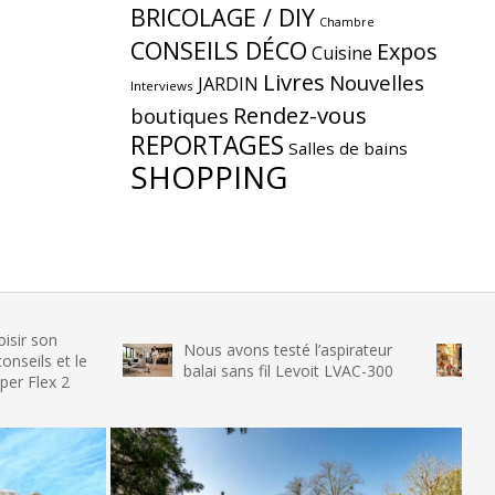
BRICOLAGE / DIY
Chambre
CONSEILS DÉCO
Expos
Cuisine
Livres
Nouvelles
JARDIN
Interviews
Rendez-vous
boutiques
REPORTAGES
Salles de bains
SHOPPING
Nous avons testé l’aspirateur
Nous avon
le
balai sans fil Levoit LVAC-300
glace SEN