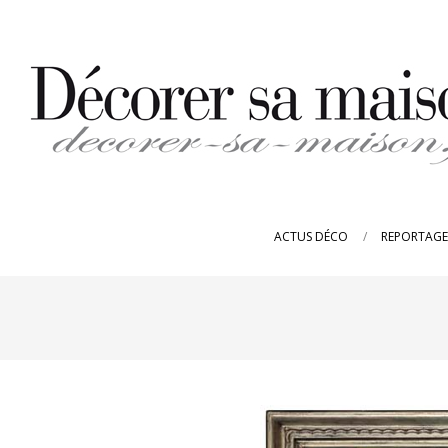
Skip
to
content
DECORER-
SA-
ACTUS DÉCO
REPORTAGE
MAISON.FR