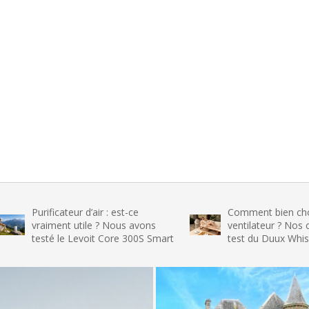
ificateur d’air : est-ce
Comment bien choisir son
iment utile ? Nous avons
ventilateur ? Nos conseils et 
té le Levoit Core 300S Smart
test du Duux Whisper Flex 2