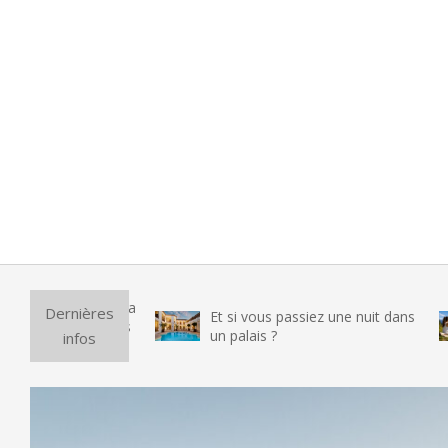
Pur
Dernières
Et si vous passiez une nuit dans
vra
un palais ?
infos
tes