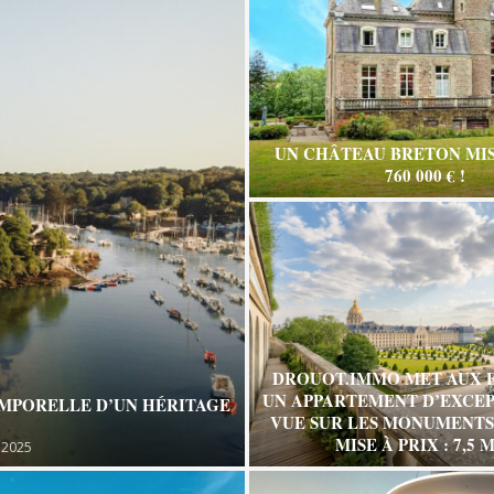
UN CHÂTEAU BRETON MIS
760 000 € !
DROUOT.IMMO MET AUX 
UN APPARTEMENT D’EXCEP
EMPORELLE D’UN HÉRITAGE
VUE SUR LES MONUMENTS 
MISE À PRIX : 7,5 M
 2025