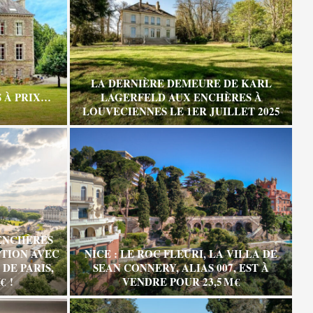
LA DERNIÈRE DEMEURE DE KARL
 À PRIX…
LAGERFELD AUX ENCHÈRES À
LOUVECIENNES LE 1ER JUILLET 2025
ENCHÈRES
TION AVEC
NICE : LE ROC FLEURI, LA VILLA DE
DE PARIS,
SEAN CONNERY, ALIAS 007, EST À
€ !
VENDRE POUR 23,5 M €