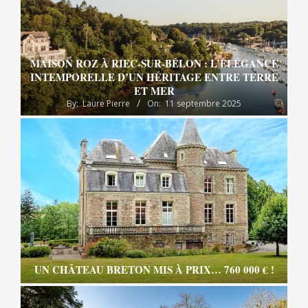
MAISON ROZ À RIEC-SUR-BÉLON : L’ÉLÉGANCE
INTEMPORELLE D’UN HÉRITAGE ENTRE TERRE
ET MER
By:
Laure Pierre
On:
11 septembre 2025
UN CHÂTEAU BRETON MIS À PRIX… 760 000 € !