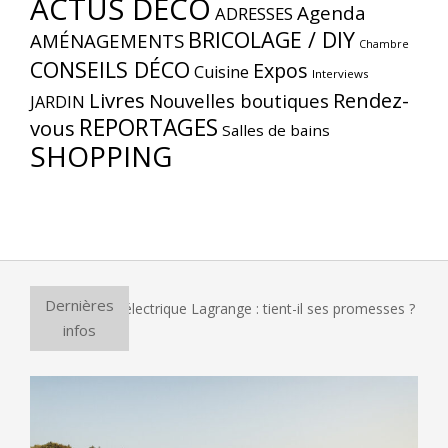
ACTUS DÉCO
Agenda
ADRESSES
BRICOLAGE / DIY
AMÉNAGEMENTS
Chambre
CONSEILS DÉCO
Expos
Cuisine
Interviews
Livres
Rendez-
Nouvelles boutiques
JARDIN
REPORTAGES
vous
Salles de bains
SHOPPING
Dernières
our à pizza électrique Lagrange : tient-il ses promesses ?
infos