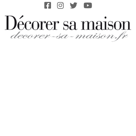
Skip
to
content
DECORER-
SA-
MAISON.FR