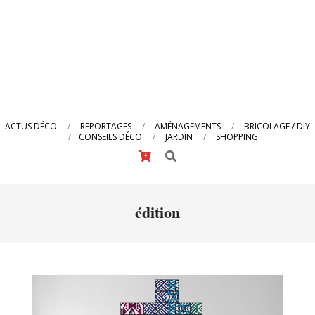
Primary
ACTUS DÉCO
REPORTAGES
AMÉNAGEMENTS
BRICOLAGE / DIY
CONSEILS DÉCO
JARDIN
SHOPPING
Navigation
Search
Menu
édition