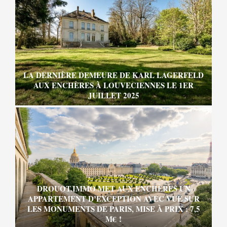
LA DERNIÈRE DEMEURE DE KARL LAGERFELD
AUX ENCHÈRES À LOUVECIENNES LE 1ER
JUILLET 2025
DROUOT.IMMO MET AUX ENCHÈRES UN
APPARTEMENT D’EXCEPTION AVEC VUE SUR
LES MONUMENTS DE PARIS, MISE À PRIX : 7,5
M€ !