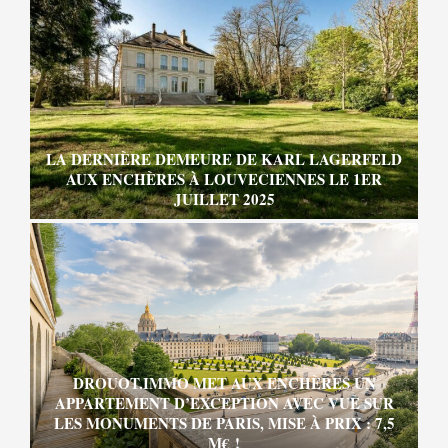
LA DERNIÈRE DEMEURE DE KARL LAGERFELD
AUX ENCHÈRES À LOUVECIENNES LE 1ER
JUILLET 2025
DROUOT.IMMO MET AUX ENCHÈRES UN
APPARTEMENT D’EXCEPTION AVEC VUE SUR
LES MONUMENTS DE PARIS, MISE À PRIX : 7,5
M€ !