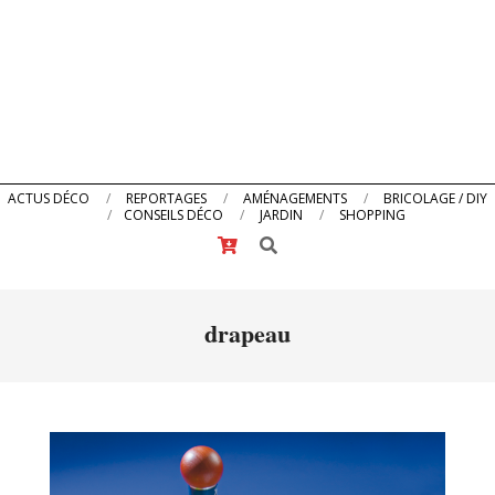
Primary
ACTUS DÉCO
REPORTAGES
AMÉNAGEMENTS
BRICOLAGE / DIY
CONSEILS DÉCO
JARDIN
SHOPPING
Navigation
Search
Menu
drapeau