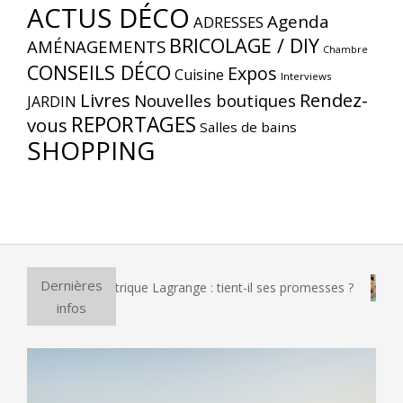
ACTUS DÉCO
Agenda
ADRESSES
BRICOLAGE / DIY
AMÉNAGEMENTS
Chambre
CONSEILS DÉCO
Expos
Cuisine
Interviews
Livres
Rendez-
Nouvelles boutiques
JARDIN
REPORTAGES
vous
Salles de bains
SHOPPING
Dernières
 à pizza électrique Lagrange : tient-il ses promesses ?
Et 
infos