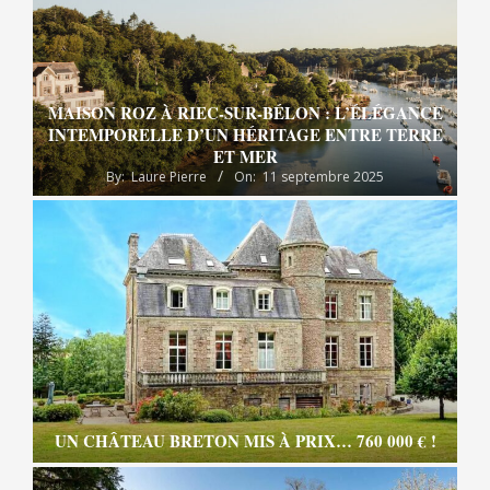
MAISON ROZ À RIEC-SUR-BÉLON : L’ÉLÉGANCE
INTEMPORELLE D’UN HÉRITAGE ENTRE TERRE
ET MER
By:
Laure Pierre
On:
11 septembre 2025
UN CHÂTEAU BRETON MIS À PRIX… 760 000 € !