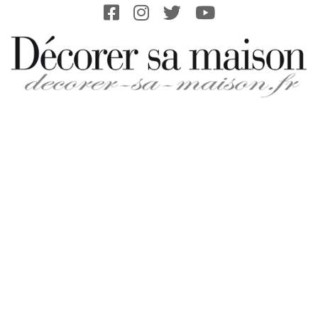
Skip
to
content
DECORER-
SA-
MAISON.FR