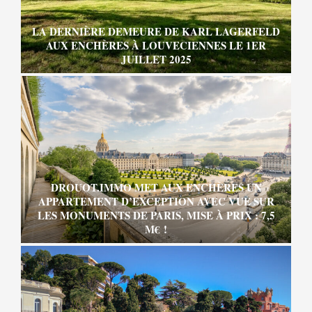
LA DERNIÈRE DEMEURE DE KARL LAGERFELD
AUX ENCHÈRES À LOUVECIENNES LE 1ER
JUILLET 2025
DROUOT.IMMO MET AUX ENCHÈRES UN
APPARTEMENT D’EXCEPTION AVEC VUE SUR
LES MONUMENTS DE PARIS, MISE À PRIX : 7,5
M€ !