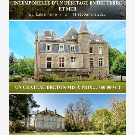
INTEMPORELLE D’UN HÉRITAGE ENTRE TERRE
ET MER
By:
Laure Pierre
On:
11 septembre 2025
UN CHÂTEAU BRETON MIS À PRIX… 760 000 € !