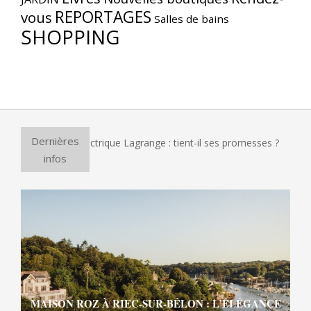
REPORTAGES
vous
Salles de bains
SHOPPING
Dernières
ur à pizza électrique Lagrange : tient-il ses promesses ?
Et
infos
MAISON ROZ À RIEC-SUR-BÉLON : L’ÉLÉGANCE