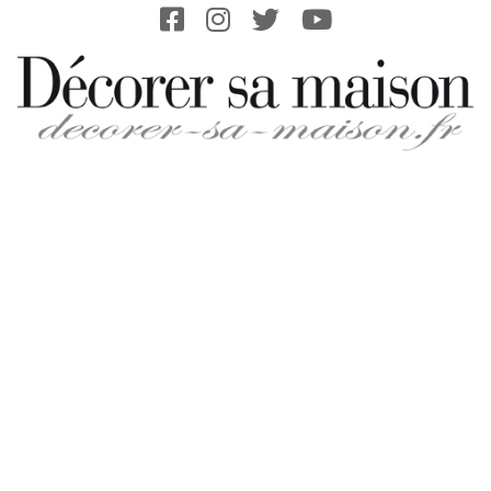
Skip
to
content
DECORER-
SA-
MAISON.FR