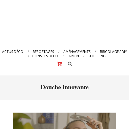
Primary
ACTUS DÉCO
REPORTAGES
AMÉNAGEMENTS
BRICOLAGE / DIY
CONSEILS DÉCO
JARDIN
SHOPPING
Navigation
Search
Menu
Douche innovante