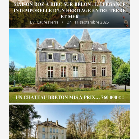
MAISON ROZ À RIEC-SUR-BÉLON : L’ÉLÉGANCE
INTEMPORELLE D’UN HÉRITAGE ENTRE TERRE
ET MER
By:
Laure Pierre
On:
11 septembre 2025
UN CHÂTEAU BRETON MIS À PRIX… 760 000 € !