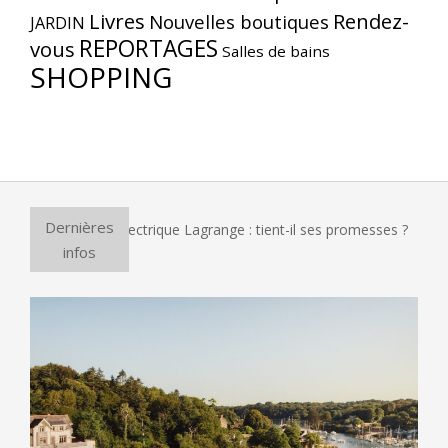
Livres
Rendez-
Nouvelles boutiques
JARDIN
REPORTAGES
vous
Salles de bains
SHOPPING
Dernières
ur à pizza électrique Lagrange : tient-il ses promesses ?
E
infos