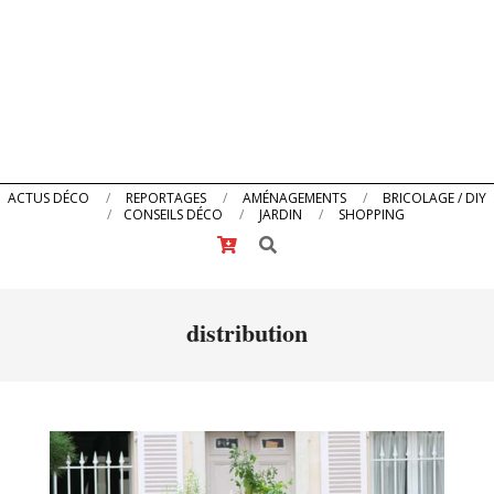
Primary
ACTUS DÉCO
REPORTAGES
AMÉNAGEMENTS
BRICOLAGE / DIY
CONSEILS DÉCO
JARDIN
SHOPPING
Navigation
Search
Menu
distribution