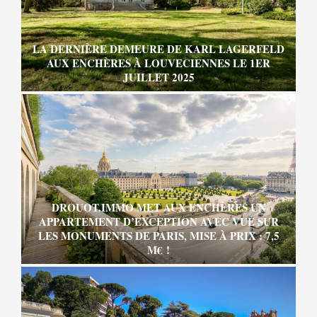
LA DERNIÈRE DEMEURE DE KARL LAGERFELD
AUX ENCHÈRES À LOUVECIENNES LE 1ER
JUILLET 2025
DROUOT.IMMO MET AUX ENCHÈRES UN
APPARTEMENT D’EXCEPTION AVEC VUE SUR
LES MONUMENTS DE PARIS, MISE À PRIX : 7,5
M€ !