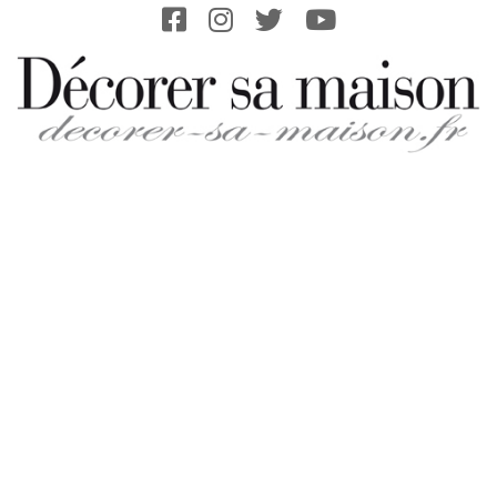
Skip
to
content
DECORER-
SA-
MAISON.FR