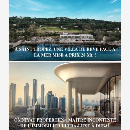
À SAINT-TROPEZ, UNE VILLA DE RÊVE FACE À
LA MER MISE À PRIX 28 M€ !
OMNIYAT PROPERTIES : MAÎTRE INCONTESTÉ
DE L’IMMOBILIER ULTRA-LUXE À DUBAÏ