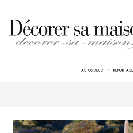
Skip
to
content
DECORER-
SA-
ACTUS DÉCO
REPORTAGE
MAISON.FR