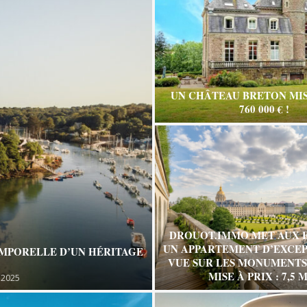
UN CHÂTEAU BRETON MIS
760 000 € !
DROUOT.IMMO MET AUX 
UN APPARTEMENT D’EXCEP
EMPORELLE D’UN HÉRITAGE
VUE SUR LES MONUMENTS 
MISE À PRIX : 7,5 M
 2025