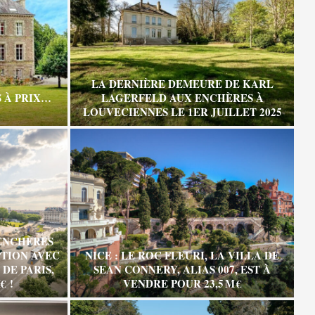
LA DERNIÈRE DEMEURE DE KARL
 À PRIX…
LAGERFELD AUX ENCHÈRES À
LOUVECIENNES LE 1ER JUILLET 2025
ENCHÈRES
TION AVEC
NICE : LE ROC FLEURI, LA VILLA DE
DE PARIS,
SEAN CONNERY, ALIAS 007, EST À
€ !
VENDRE POUR 23,5 M €