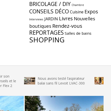
BRICOLAGE / DIY
Chambre
CONSEILS DÉCO
Expos
Cuisine
Livres
Nouvelles
JARDIN
Interviews
Rendez-vous
boutiques
REPORTAGES
Salles de bains
SHOPPING
Nous avons testé l’aspirateur
Nous avons t
balai sans fil Levoit LVAC-300
glace SENYA 