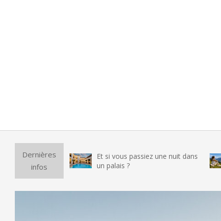
Purific
Dernières
Et si vous passiez une nuit dans
vraime
un palais ?
infos
testé 