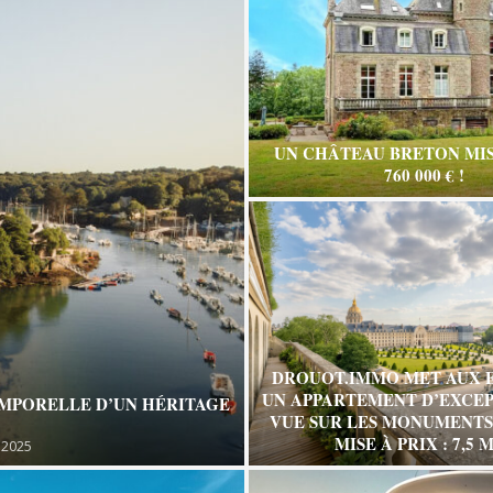
UN CHÂTEAU BRETON MIS
760 000 € !
DROUOT.IMMO MET AUX 
UN APPARTEMENT D’EXCEP
EMPORELLE D’UN HÉRITAGE
VUE SUR LES MONUMENTS 
MISE À PRIX : 7,5 M
 2025