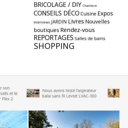
BRICOLAGE / DIY
Chambre
CONSEILS DÉCO
Expos
Cuisine
Livres
Nouvelles
JARDIN
Interviews
Rendez-vous
boutiques
REPORTAGES
Salles de bains
SHOPPING
Nous avons testé l’aspirateur
Nous avons 
balai sans fil Levoit LVAC-300
glace SENYA