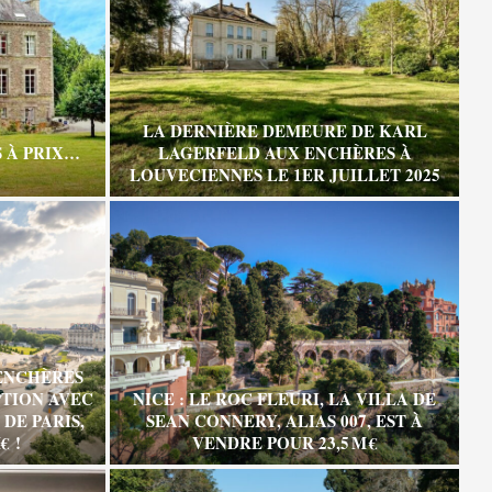
LA DERNIÈRE DEMEURE DE KARL
 À PRIX…
LAGERFELD AUX ENCHÈRES À
LOUVECIENNES LE 1ER JUILLET 2025
ENCHÈRES
TION AVEC
NICE : LE ROC FLEURI, LA VILLA DE
DE PARIS,
SEAN CONNERY, ALIAS 007, EST À
€ !
VENDRE POUR 23,5 M €