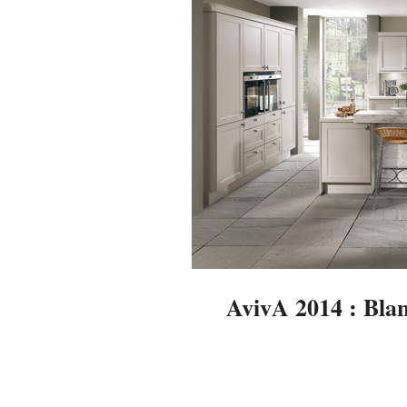
AvivA 2014 : Blan
2014-
03-
05