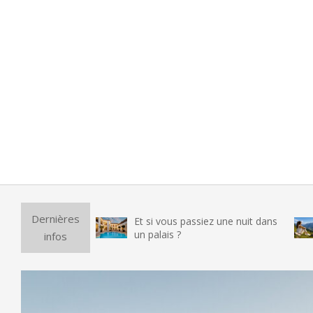
Purifi
Dernières
Et si vous passiez une nuit dans
vraim
un palais ?
infos
testé