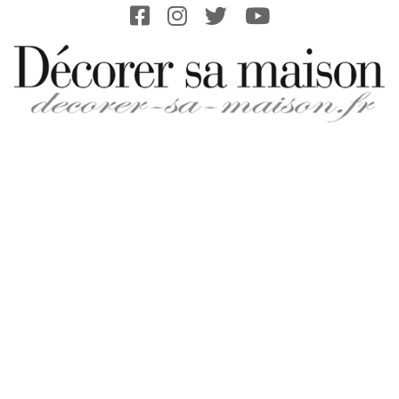
Skip
to
content
DECORER-
SA-
MAISON.FR