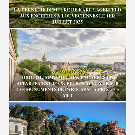
LA DERNIÈRE DEMEURE DE KARL LAGERFELD
AUX ENCHÈRES À LOUVECIENNES LE 1ER
JUILLET 2025
DROUOT.IMMO MET AUX ENCHÈRES UN
APPARTEMENT D’EXCEPTION AVEC VUE SUR
LES MONUMENTS DE PARIS, MISE À PRIX : 7,5
M€ !