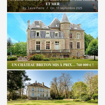
ET MER
By:
Laure Pierre
On:
11 septembre 2025
UN CHÂTEAU BRETON MIS À PRIX… 760 000 € !