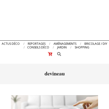
Primary
ACTUS DÉCO
REPORTAGES
AMÉNAGEMENTS
BRICOLAGE / DIY
CONSEILS DÉCO
JARDIN
SHOPPING
Navigation
Search
Menu
devineau