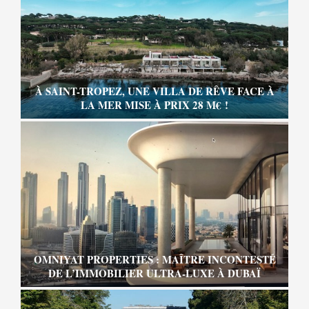
À SAINT-TROPEZ, UNE VILLA DE RÊVE FACE À
LA MER MISE À PRIX 28 M€ !
OMNIYAT PROPERTIES : MAÎTRE INCONTESTÉ
DE L’IMMOBILIER ULTRA-LUXE À DUBAÏ