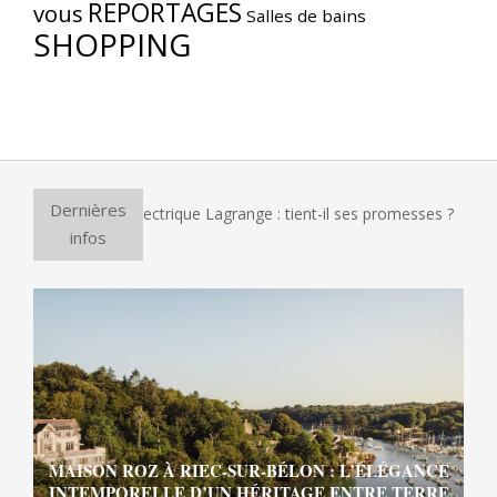
REPORTAGES
vous
Salles de bains
SHOPPING
Dernières
our à pizza électrique Lagrange : tient-il ses promesses ?
E
infos
MAISON ROZ À RIEC-SUR-BÉLON : L’ÉLÉGANCE
INTEMPORELLE D’UN HÉRITAGE ENTRE TERRE