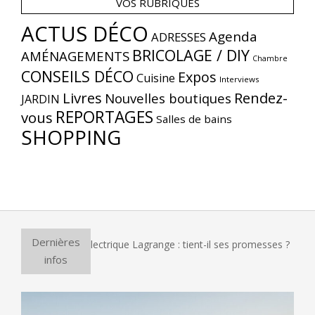
VOS RUBRIQUES
ACTUS DÉCO
Agenda
ADRESSES
BRICOLAGE / DIY
AMÉNAGEMENTS
Chambre
CONSEILS DÉCO
Expos
Cuisine
Interviews
Livres
Rendez-
Nouvelles boutiques
JARDIN
REPORTAGES
vous
Salles de bains
SHOPPING
Dernières
our à pizza électrique Lagrange : tient-il ses promesses ?
E
infos