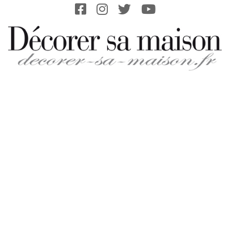
Skip
to
content
DECORER-
SA-
MAISON.FR