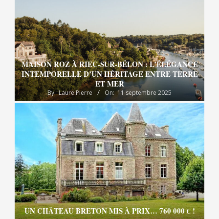
MAISON ROZ À RIEC-SUR-BÉLON : L’ÉLÉGANCE
INTEMPORELLE D’UN HÉRITAGE ENTRE TERRE
ET MER
By:
Laure Pierre
On:
11 septembre 2025
UN CHÂTEAU BRETON MIS À PRIX… 760 000 € !