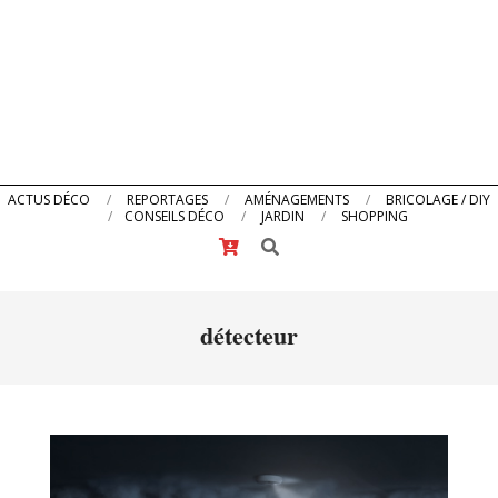
Primary
ACTUS DÉCO
REPORTAGES
AMÉNAGEMENTS
BRICOLAGE / DIY
CONSEILS DÉCO
JARDIN
SHOPPING
Navigation
Search
Menu
détecteur