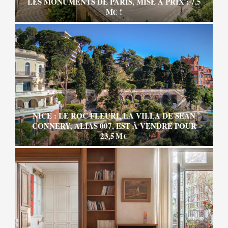
LES MONUMENTS DE PARIS, MISE À PRIX : 7,5
M€ !
NICE : LE ROC FLEURI, LA VILLA DE SEAN
CONNERY, ALIAS 007, EST À VENDRE POUR
23,5 M €