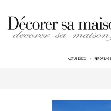
Skip
to
content
DECORER-
SA-
ACTUS DÉCO
REPORTAGE
MAISON.FR