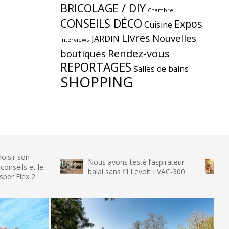
BRICOLAGE / DIY
Chambre
CONSEILS DÉCO
Expos
Cuisine
Livres
Nouvelles
JARDIN
Interviews
Rendez-vous
boutiques
REPORTAGES
Salles de bains
SHOPPING
Nous avons testé l’aspirateur
Nous avo
 le
balai sans fil Levoit LVAC-300
glace SE
2