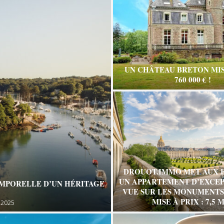
UN CHÂTEAU BRETON MIS
760 000 € !
DROUOT.IMMO MET AUX 
UN APPARTEMENT D’EXCEP
EMPORELLE D’UN HÉRITAGE
VUE SUR LES MONUMENTS 
MISE À PRIX : 7,5 M
 2025