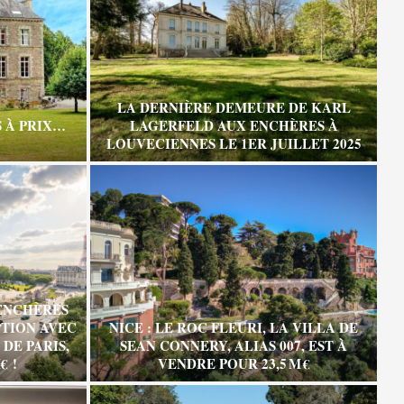
LA DERNIÈRE DEMEURE DE KARL
 À PRIX…
LAGERFELD AUX ENCHÈRES À
LOUVECIENNES LE 1ER JUILLET 2025
ENCHÈRES
TION AVEC
NICE : LE ROC FLEURI, LA VILLA DE
DE PARIS,
SEAN CONNERY, ALIAS 007, EST À
€ !
VENDRE POUR 23,5 M €