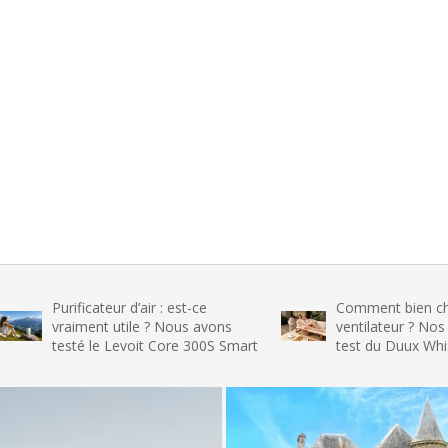
rificateur d’air : est-ce
Comment bien choisir son
aiment utile ? Nous avons
ventilateur ? Nos conseils et
sté le Levoit Core 300S Smart
test du Duux Whisper Flex 