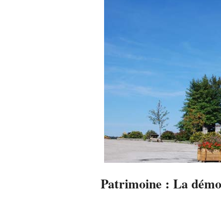
Patrimoine : La démol
2014-
04-