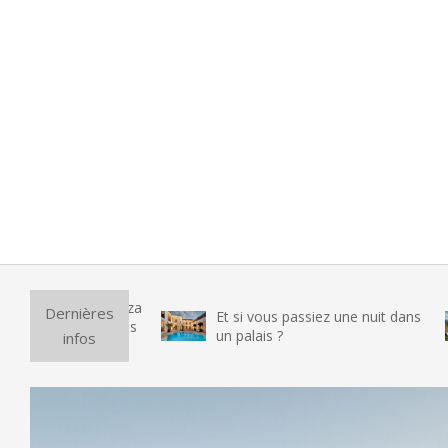
Pu
Dernières
Et si vous passiez une nuit dans
vr
un palais ?
infos
te