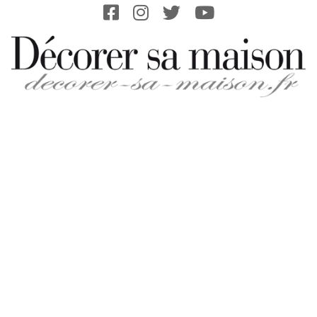
Skip
to
content
DECORER-
SA-
MAISON.FR