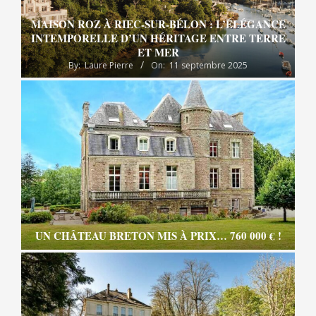
MAISON ROZ À RIEC-SUR-BÉLON : L’ÉLÉGANCE
INTEMPORELLE D’UN HÉRITAGE ENTRE TERRE
ET MER
By:
Laure Pierre
On:
11 septembre 2025
UN CHÂTEAU BRETON MIS À PRIX… 760 000 € !