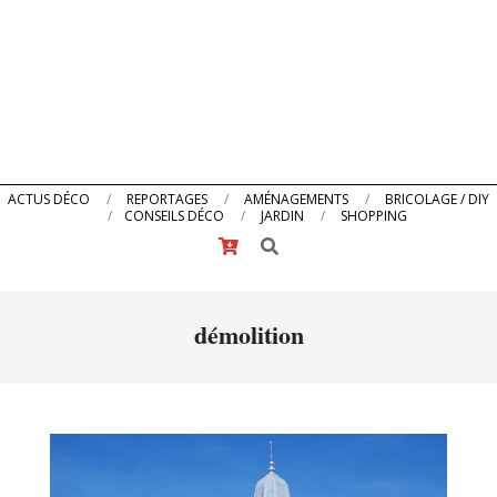
Primary
ACTUS DÉCO
REPORTAGES
AMÉNAGEMENTS
BRICOLAGE / DIY
CONSEILS DÉCO
JARDIN
SHOPPING
Navigation
Search
Menu
démolition