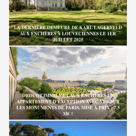
LA DERNIÈRE DEMEURE DE KARL LAGERFELD
AUX ENCHÈRES À LOUVECIENNES LE 1ER
JUILLET 2025
DROUOT.IMMO MET AUX ENCHÈRES UN
APPARTEMENT D’EXCEPTION AVEC VUE SUR
LES MONUMENTS DE PARIS, MISE À PRIX : 7,5
M€ !