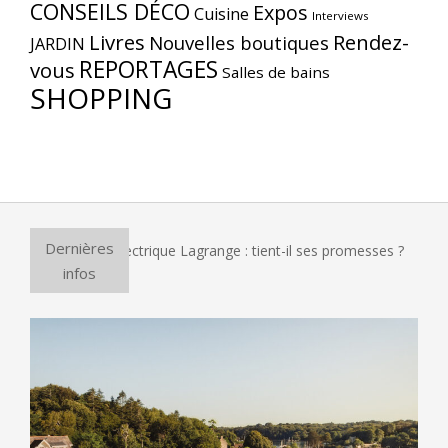
CONSEILS DÉCO
Expos
Cuisine
Interviews
Livres
Rendez-
Nouvelles boutiques
JARDIN
REPORTAGES
vous
Salles de bains
SHOPPING
Dernières
ur à pizza électrique Lagrange : tient-il ses promesses ?
E
infos